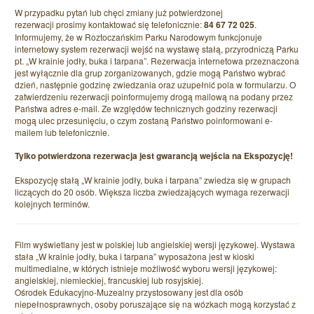
W przypadku pytań lub chęci zmiany już potwierdzonej
rezerwacji prosimy kontaktować się telefonicznie:
84 67 72 025
.
Informujemy, że w Roztoczańskim Parku Narodowym funkcjonuje
internetowy system rezerwacji wejść na wystawę stałą, przyrodniczą Parku
pt. „W krainie jodły, buka i tarpana”. Rezerwacja internetowa przeznaczona
jest wyłącznie dla grup zorganizowanych, gdzie mogą Państwo wybrać
dzień, następnie godzinę zwiedzania oraz uzupełnić pola w formularzu. O
zatwierdzeniu rezerwacji poinformujemy drogą mailową na podany przez
Państwa adres e-mail. Ze względów technicznych godziny rezerwacji
mogą ulec przesunięciu, o czym zostaną Państwo poinformowani e-
mailem lub telefonicznie.
Tylko potwierdzona rezerwacja jest gwarancją wejścia na Ekspozycję!
Ekspozycję stałą „W krainie jodły, buka i tarpana” zwiedza się w grupach
liczących do 20 osób. Większa liczba zwiedzających wymaga rezerwacji
kolejnych terminów.
Film wyświetlany jest w polskiej lub angielskiej wersji językowej. Wystawa
stała „W krainie jodły, buka i tarpana” wyposażona jest w kioski
multimedialne, w których istnieje możliwość wyboru wersji językowej:
angielskiej, niemieckiej, francuskiej lub rosyjskiej.
Ośrodek Edukacyjno-Muzealny przystosowany jest dla osób
niepełnosprawnych, osoby poruszające się na wózkach mogą korzystać z