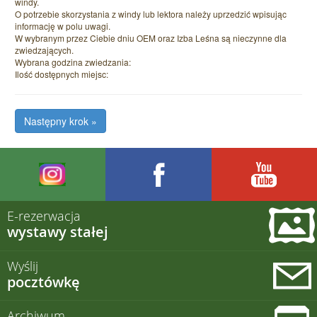
windy.
O potrzebie skorzystania z windy lub lektora należy uprzedzić wpisując
informację w polu uwagi.
W wybranym przez Ciebie dniu OEM oraz Izba Leśna są nieczynne dla
zwiedzających.
Wybrana godzina zwiedzania:
Ilość dostępnych miejsc:
E-rezerwacja
wystawy stałej
Wyślij
pocztówkę
Archiwum