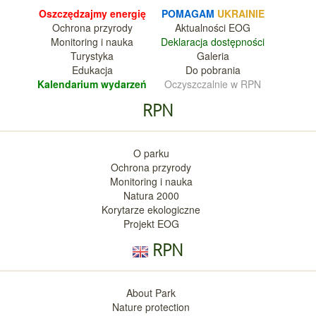
Oszczędzajmy energię
POMAGAM
UKRAINIE
Ochrona przyrody
Aktualnośc
i EOG
Monitoring i nauka
Deklara
cja dostępności
Turystyka
Galeria
Edukacja
Do pobrania
Kalendarium wy
darzeń
Oczyszczalnie w RPN
RPN
O parku
Ochrona przyrody
Monitoring i nauka
Natura 2000
Korytarze ekologiczne
Projekt EOG
RPN
About Park
Nature protection