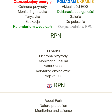
Oszczędzajmy energię
POMAGAM
UKRAINIE
Ochrona przyrody
Aktualnośc
i EOG
Monitoring i nauka
Deklara
cja dostępności
Turystyka
Galeria
Edukacja
Do pobrania
Kalendarium wy
darzeń
Oczyszczalnie w RPN
RPN
O parku
Ochrona przyrody
Monitoring i nauka
Natura 2000
Korytarze ekologiczne
Projekt EOG
RPN
About Park
Nature protection
Monitoring and science