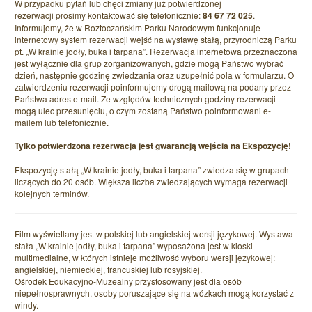
W przypadku pytań lub chęci zmiany już potwierdzonej
rezerwacji prosimy kontaktować się telefonicznie:
84 67 72 025
.
Informujemy, że w Roztoczańskim Parku Narodowym funkcjonuje
internetowy system rezerwacji wejść na wystawę stałą, przyrodniczą Parku
pt. „W krainie jodły, buka i tarpana”. Rezerwacja internetowa przeznaczona
jest wyłącznie dla grup zorganizowanych, gdzie mogą Państwo wybrać
dzień, następnie godzinę zwiedzania oraz uzupełnić pola w formularzu. O
zatwierdzeniu rezerwacji poinformujemy drogą mailową na podany przez
Państwa adres e-mail. Ze względów technicznych godziny rezerwacji
mogą ulec przesunięciu, o czym zostaną Państwo poinformowani e-
mailem lub telefonicznie.
Tylko potwierdzona rezerwacja jest gwarancją wejścia na Ekspozycję!
Ekspozycję stałą „W krainie jodły, buka i tarpana” zwiedza się w grupach
liczących do 20 osób. Większa liczba zwiedzających wymaga rezerwacji
kolejnych terminów.
Film wyświetlany jest w polskiej lub angielskiej wersji językowej. Wystawa
stała „W krainie jodły, buka i tarpana” wyposażona jest w kioski
multimedialne, w których istnieje możliwość wyboru wersji językowej:
angielskiej, niemieckiej, francuskiej lub rosyjskiej.
Ośrodek Edukacyjno-Muzealny przystosowany jest dla osób
niepełnosprawnych, osoby poruszające się na wózkach mogą korzystać z
windy.