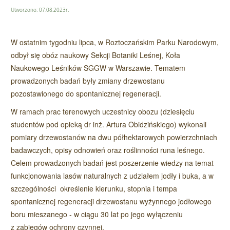
Utworzono: 07.08.2023r.
W ostatnim tygodniu lipca, w Roztoczańskim Parku Narodowym,
odbył się obóz naukowy Sekcji Botaniki Leśnej, Koła
Naukowego Leśników SGGW w Warszawie. Tematem
prowadzonych badań były zmiany drzewostanu
pozostawionego do spontanicznej regeneracji.
W ramach prac terenowych uczestnicy obozu (dziesięciu
studentów pod opieką dr inż. Artura Obidzińskiego) wykonali
pomiary drzewostanów na dwu półhektarowych powierzchniach
badawczych, opisy odnowień oraz roślinności runa leśnego.
Celem prowadzonych badań jest poszerzenie wiedzy na temat
funkcjonowania lasów naturalnych z udziałem jodły i buka, a w
szczególności
określenie kierunku, stopnia i tempa
spontanicznej regeneracji drzewostanu wyżynnego jodłowego
boru mieszanego - w ciągu 30 lat po jego wyłączeniu
z zabiegów ochrony czynnej.