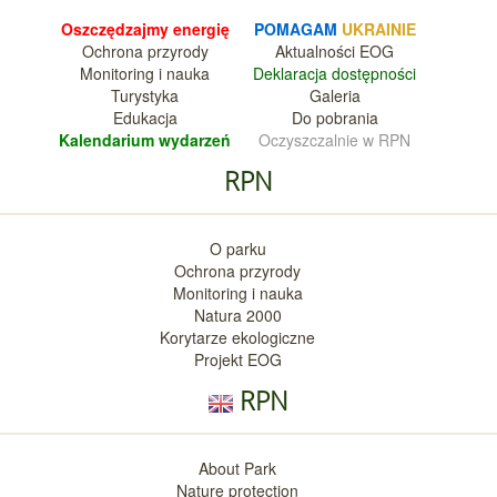
Oszczędzajmy energię
POMAGAM
UKRAINIE
Ochrona przyrody
Aktualnośc
i EOG
Monitoring i nauka
Deklara
cja dostępności
Turystyka
Galeria
Edukacja
Do pobrania
Kalendarium wy
darzeń
Oczyszczalnie w RPN
RPN
O parku
Ochrona przyrody
Monitoring i nauka
Natura 2000
Korytarze ekologiczne
Projekt EOG
RPN
About Park
Nature protection