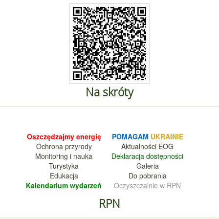
Na skróty
Oszczędzajmy energię
POMAGAM
UKRAINIE
Ochrona przyrody
Aktualnośc
i EOG
Monitoring i nauka
Deklara
cja dostępności
Turystyka
Galeria
Edukacja
Do pobrania
Kalendarium wy
darzeń
Oczyszczalnie w RPN
RPN