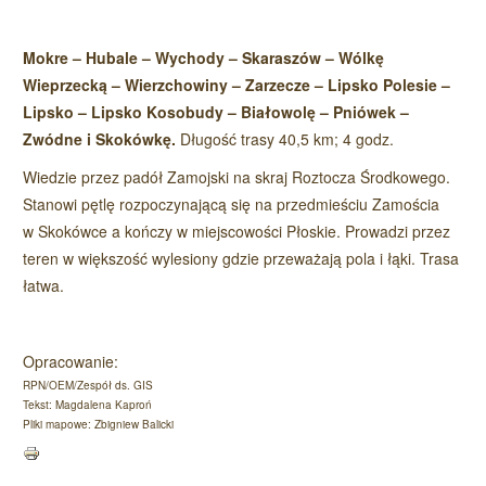
Mokre – Hubale – Wychody – Skaraszów – Wólkę
Wieprzecką – Wierzchowiny – Zarzecze – Lipsko Polesie –
Lipsko – Lipsko Kosobudy – Białowolę – Pniówek –
Zwódne i Skokówkę.
Długość trasy 40,5 km; 4 godz.
Wiedzie przez padół Zamojski na skraj Roztocza Środkowego.
Stanowi pętlę rozpoczynającą się na przedmieściu Zamościa
w Skokówce a kończy w miejscowości Płoskie. Prowadzi przez
teren w większość wylesiony gdzie przeważają pola i łąki. Trasa
łatwa.
Opracowanie:
RPN/OEM/Zespół ds. GIS
Tekst: Magdalena Kaproń
Pliki mapowe: Zbigniew Balicki