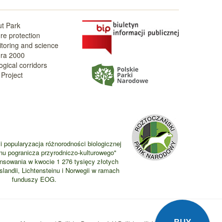
t Park
re protection
toring and science
ra 2000
ogical corridors
Project
i popularyzacja różnorodności biologicznej
nu pogranicza przyrodniczo-kulturowego"
ansowania w kwocie 1 276 tysięcy złotych
landii, Lichtensteinu i Norwegii w ramach
funduszy EOG.