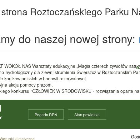
 strona Roztoczańskiego Parku 
my do naszej nowej strony:
 WOKÓŁ NAS Warsztaty edukacyjne „Magia czterech żywiołów natur
A
zno-hydrologiczny dla zlewni strumienia Świerszcz w Roztoczańskim 
nie koników polskich w hodowli rezerwatowej
cyjna akcja pomocy płazom.
ódzkiego konkursu "CZŁOWIEK W ŚRODOWISKU - rozwiązania oparte na
I
Pogoda RPN
Stan powietrza
Y
Gośc
Warunki klimatyczne