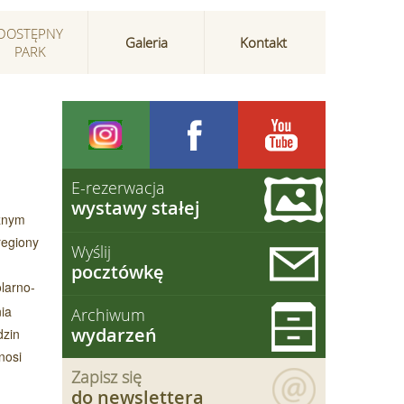
DOSTĘPNY
Galeria
Kontakt
PARK
E-rezerwacja
wystawy stałej
cznym
regiony
Wyślij
pocztówkę
larno-
ia
Archiwum
wydarzeń
dzin
nosi
Zapisz się
do newslettera