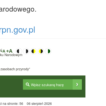
Narodowego.
rpn.gov.pl
y”
+A
+A
Parku Narodowym
 zasobach przyrody"
i na stronie: 56
06 sierpień 2026