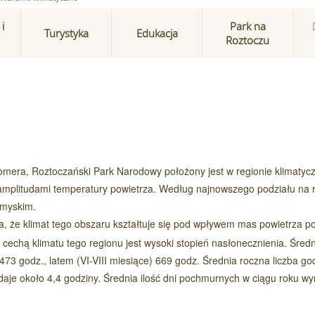
i
Park na
Turystyka
Edukacja
Roztoczu
 Romera, Roztoczański Park Narodowy położony jest w regionie klimaty
amplitudami temperatury powietrza. Według najnowszego podziału na 
emyskim.
a, że klimat tego obszaru kształtuje się pod wpływem mas powietrza po
cechą klimatu tego regionu jest wysoki stopień nasłonecznienia. Średn
473 godz., latem (VI-VIII miesiące) 669 godz. Średnia roczna liczba go
daje około 4,4 godziny. Średnia ilość dni pochmurnych w ciągu roku wy