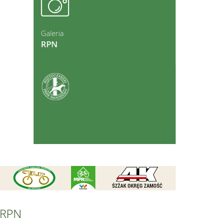
ęcej
Galeria
RPN
ęcej
RPN