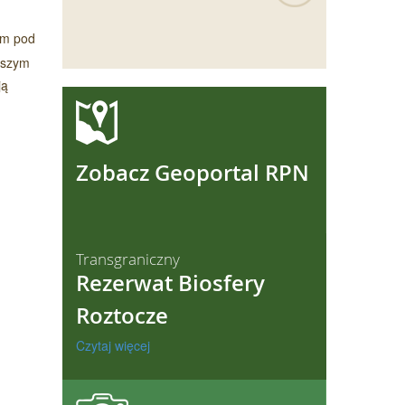
tem pod
jszym
ją
ęcej
Zobacz Geoportal RPN
Transgraniczny
Rezerwat Biosfery
Roztocze
Czytaj więcej