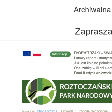
Archiwalna
Zaprasza
EKOBYSTRZAKI – ŚWIAT
Informacje:
Lutowy raport klimatyc
Już jest kolejne pokole
Ocal żabkę – III eduka
Finał II edycji wojew
ROZTOCZAŃSK
PARK NARODOW
Strona główna
Przyroda
Przyroda nieożywiona
Jesteś tutaj: