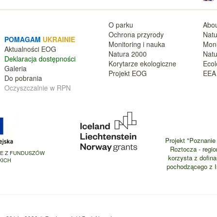
O parku
Abou
Ochrona przyrody
Natu
POMAGAM
UKRAINIE
Monitoring i nauka
Moni
Aktualnośc
i EOG
Natura 2000
Natu
Deklara
cja dostępności
Korytarze ekologiczne
Ecol
Galeria
Projekt EOG
EEA 
Do pobrania
Oczyszczalnie w RPN
Projekt "Poznanie 
Roztocza - regio
NE Z FUNDUSZÓW
korzysta z dofin
KICH
pochodzącego z Is