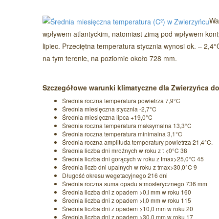
War
wpływem atlantyckim, natomiast zimą pod wpływem konty
lipiec. Przeciętna temperatura stycznia wynosi ok. – 2,
na tym terenie, na poziomie około 728 mm.
Szczegółowe warunki klimatyczne dla Zwierzyńca dot
Średnia roczna temperatura powietrza 7,9°C
Średnia miesięczna stycznia -2,7°C
Średnia miesięczna lipca +19,0°C
Średnia roczna temperatura maksymalna 13,3°C
Średnia roczna temperatura minimalna 3,1°C
Średnia roczna amplituda temperatury powietrza 21,4°C.
Średnia liczba dni mroźnych w roku z t <0°C 38
Średnia liczba dni gorących w roku z tmax>25,0°C 45
Średnia liczb dni upalnych w roku z tmax>30,0°C 9
Długość okresu wegetacyjnego 216 dni
Średnia roczna suma opadu atmosferycznego 736 mm
Średnia liczba dni z opadem >0,l mm w roku 160
Średnia liczba dni z opadem >l,0 mm w roku 115
Średnia liczba dni z opadem >10,0 mm w roku 20
Średnia liczba dni z opadem >30,0 mm w roku 17