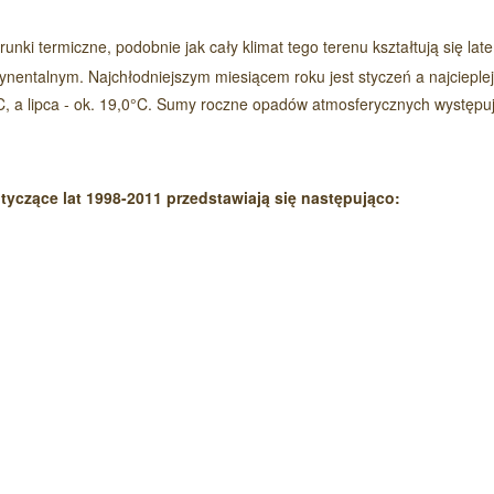
unki termiczne, podobnie jak cały klimat tego terenu kształtują się la
nentalnym. Najchłodniejszym miesiącem roku jest styczeń a najcieple
4°C, a lipca - ok. 19,0°C. Sumy roczne opadów atmosferycznych występu
Czytaj wi
yczące lat 1998-2011 przedstawiają się następująco: