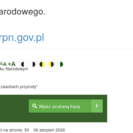
Narodowego.
rpn.gov.pl
y”
+A
+A
Parku Narodowym
 zasobach przyrody"
i na stronie: 50
06 sierpień 2026