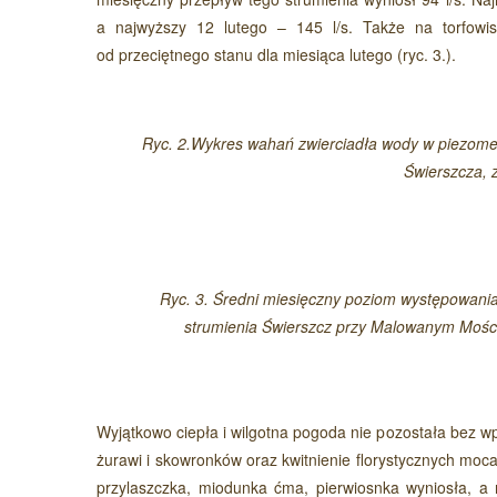
a najwyższy 12 lutego – 145 l/s. Także na torfowi
od przeciętnego stanu dla miesiąca lutego (ryc. 3.).
Ryc. 2.Wykres wahań zwierciadła wody w piezome
Świerszcza, z
Ryc. 3. Średni miesięczny poziom występowania
strumienia Świerszcz przy Malowanym Moście
Wyjątkowo ciepła i wilgotna pogoda nie pozostała bez w
żurawi i skowronków oraz kwitnienie florystycznych mocar
przylaszczka, miodunka ćma, pierwiosnka wyniosła, 