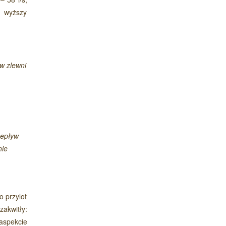
ł wyższy
w zlewni
zepływ
nie
o przylot
zakwitły:
aspekcie