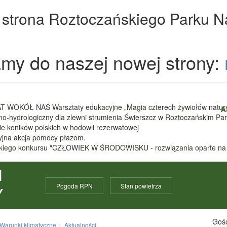
 strona Roztoczańskiego Parku 
my do naszej nowej strony:
 WOKÓŁ NAS Warsztaty edukacyjne „Magia czterech żywiołów natur
A
zno-hydrologiczny dla zlewni strumienia Świerszcz w Roztoczańskim 
nie koników polskich w hodowli rezerwatowej
cyjna akcja pomocy płazom.
ódzkiego konkursu "CZŁOWIEK W ŚRODOWISKU - rozwiązania oparte na
I
Pogoda RPN
Stan powietrza
Y
Gośc
Warunki klimatyczne
Aktualności