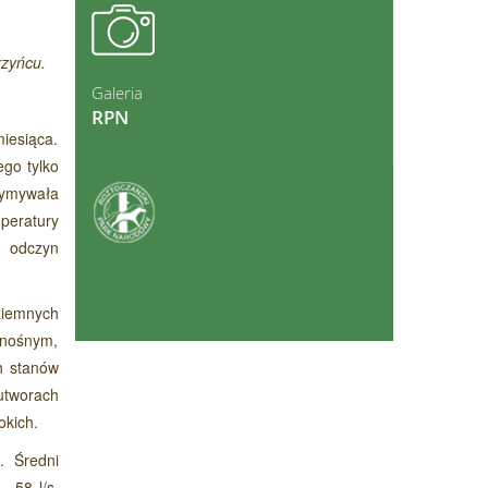
ęcej
rzyńcu.
Galeria
RPN
iesiąca.
go tylko
zymywała
ęcej
peratury
y odczyn
ziemnych
onośnym,
h stanów
utworach
okich.
. Średni
– 58 l/s,