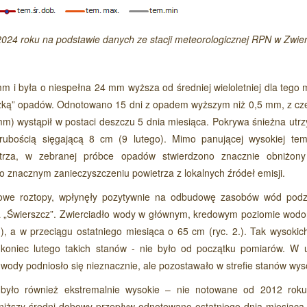
Czytaj wi
024 roku na podstawie danych ze stacji meteorologicznej RPN w Zwie
i była o niespełna 24 mm wyższa od średniej wieloletniej dla tego m
yżką” opadów. Odnotowano 15 dni z opadem wyższym niż 0,5 mm, z cze
) wystąpił w postaci deszczu 5 dnia miesiąca. Pokrywa śnieżna utr
Czytaj wi
rubością sięgającą 8 cm (9 lutego). Mimo panującej wysokiej tem
trza, w zebranej próbce opadów stwierdzono znacznie obniżon
o znacznym zanieczyszczeniu powietrza z lokalnych źródeł emisji.
utowe roztopy, wpłynęły pozytywnie na odbudowę zasobów wód pod
ia „Świerszcz”. Zwierciadło wody w głównym, kredowym poziomie wod
), a w przeciągu ostatniego miesiąca o 65 cm (ryc. 2.). Tak wysokic
koniec lutego takich stanów - nie było od początku pomiarów. W 
 wody podniosło się nieznacznie, ale pozostawało w strefie stanów wys
 było również ekstremalnie wysokie – nie notowane od 2012 roku
jniższy średni dobowy przepływ odnotowano ostatniego dnia miesiąca 