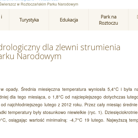
ia Świerszcz w Roztoczańskim Parku Narodowym
i
Park na
Turystyka
Edukacja
Roztoczu
rologiczny dla zlewni strumienia
Parku Narodowym
y w opady. Średnia miesięczna temperatura wyniosła 5,4°C i była n
edniej dla tego miesiąca, o 1,8°C od najcieplejszego dotychczas lute
C od najchłodniejszego lutego z 2012 roku. Przez cały miesiąc średn
ki temperatury były stosunkowo niewielkie (ryc. 1). Dziesięciokrotni
0°C, osiągając wartość minimalną: -4,7°C 19 lutego. Najwyższą temp