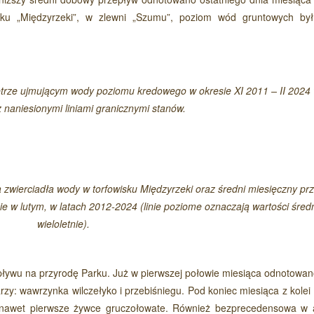
sku „Międzyrzeki”, w zlewni „Szumu”, poziom wód gruntowych by
trze ujmującym wody poziomu kredowego w okresie XI 2011 – II 2024 
 naniesionymi liniami granicznymi stanów.
 zwierciadła wody w torfowisku Międzyrzeki oraz średni miesięczny pr
 w lutym, w latach 2012-2024 (linie poziome oznaczają wartości śred
wieloletnie).
pływu na przyrodę Parku. Już w pierwszej połowie miesiąca odnotowan
zy: wawrzynka wilczełyko i przebiśniegu. Pod koniec miesiąca z kolei 
a nawet pierwsze żywce gruczołowate. Również bezprecedensowa w 