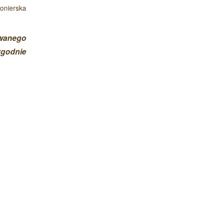
ionierska
owanego
zgodnie