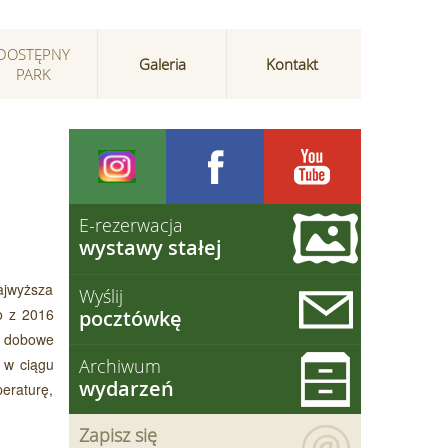
DOSTĘPNY
Galeria
Kontakt
PARK
E-rezerwacja
wystawy stałej
ajwyższa
Wyślij
go z 2016
pocztówkę
ie dobowe
e w ciągu
Archiwum
wydarzeń
eraturę,
Zapisz się