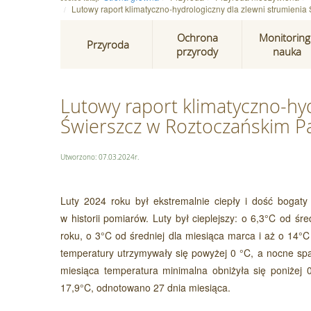
Lutowy raport klimatyczno-hydrologiczny dla zlewni strumien
Ochrona
Monitoring 
Przyroda
przyrody
nauka
Lutowy raport klimatyczno-hyd
Świerszcz w Roztoczańskim 
Utworzono: 07.03.2024r.
Luty 2024 roku był ekstremalnie ciepły i dość bogat
w historii pomiarów. Luty był cieplejszy: o 6,3°C od śr
roku, o 3°C od średniej dla miesiąca marca i aż o 14°
temperatury utrzymywały się powyżej 0 °C, a nocne spad
miesiąca temperatura minimalna obniżyła się poniżej 
17,9°C, odnotowano 27 dnia miesiąca.