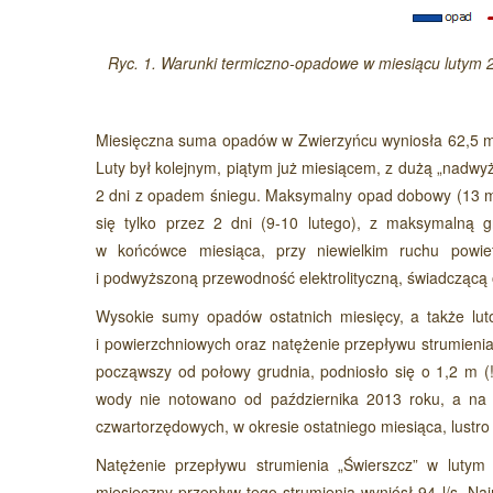
Ryc. 1. Warunki termiczno-opadowe w miesiącu lutym 2
Miesięczna suma opadów w Zwierzyńcu wyniosła 62,5 mm 
Luty był kolejnym, piątym już miesiącem, z dużą „nadw
2 dni z opadem śniegu. Maksymalny opad dobowy (13 mm
się tylko przez 2 dni (9-10 lutego), z maksymalną g
w końcówce miesiąca, przy niewielkim ruchu powie
i podwyższoną przewodność elektrolityczną, świadczącą 
Wysokie sumy opadów ostatnich miesięcy, a także l
i powierzchniowych oraz natężenie przepływu strumien
począwszy od połowy grudnia, podniosło się o 1,2 m (!
wody nie notowano od października 2013 roku, a na 
czwartorzędowych, w okresie ostatniego miesiąca, lustro
Natężenie przepływu strumienia „Świerszcz” w lutym
miesięczny przepływ tego strumienia wyniósł 94 l/s. Na