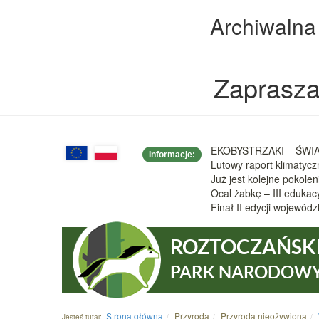
Archiwalna
Zaprasza
EKOBYSTRZAKI – ŚWIAT
Informacje:
Lutowy raport klimatyc
Już jest kolejne pokole
Ocal żabkę – III eduka
Finał II edycji wojew
ROZTOCZAŃSK
PARK NARODOW
Strona główna
Przyroda
Przyroda nieożywiona
Jesteś tutaj: