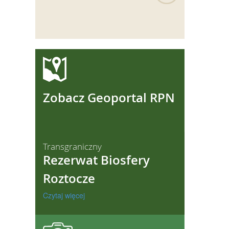
ęcej
Zobacz Geoportal RPN
Transgraniczny
Rezerwat Biosfery
Roztocze
Czytaj więcej