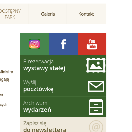
DOSTĘPNY
Galeria
Kontakt
PARK
E-rezerwacja
wystawy stałej
inistra
egają
Wyślij
pocztówkę
eń
Archiwum
ących
wydarzeń
Zapisz się
do newslettera