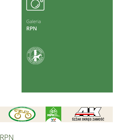
ęcej
Galeria
RPN
ęcej
RPN