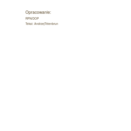
Opracowanie:
RPN/DOP
Tekst: AndrzejTittenbrun