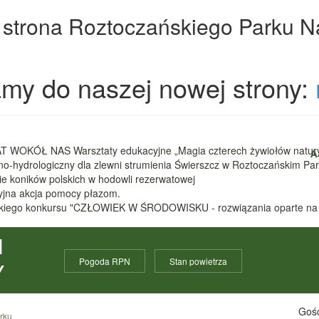
 strona Roztoczańskiego Parku 
my do naszej nowej strony:
 WOKÓŁ NAS Warsztaty edukacyjne „Magia czterech żywiołów natur
A
zno-hydrologiczny dla zlewni strumienia Świerszcz w Roztoczańskim 
nie koników polskich w hodowli rezerwatowej
cyjna akcja pomocy płazom.
ódzkiego konkursu "CZŁOWIEK W ŚRODOWISKU - rozwiązania oparte na
I
Pogoda RPN
Stan powietrza
Y
Gośc
rku