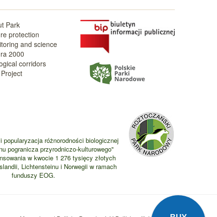
t Park
re protection
toring and science
ra 2000
ogical corridors
Project
i popularyzacja różnorodności biologicznej
nu pogranicza przyrodniczo-kulturowego"
ansowania w kwocie 1 276 tysięcy złotych
landii, Lichtensteinu i Norwegii w ramach
funduszy EOG.