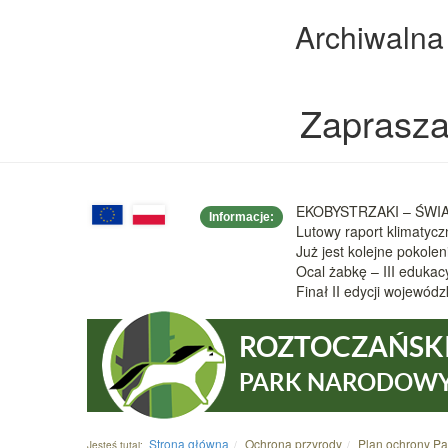
Archiwalna
Zaprasza
EKOBYSTRZAKI – ŚWIAT
Informacje:
Lutowy raport klimatyc
Już jest kolejne pokole
Ocal żabkę – III eduka
Finał II edycji wojew
ROZTOCZAŃSK
PARK NARODOW
Strona główna
Ochrona przyrody
Plan ochrony Pa
Jesteś tutaj: