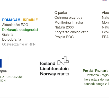
O parku
Abou
Ochrona przyrody
Natu
POMAGAM
UKRAINIE
Monitoring i nauka
Moni
Aktualnośc
i EOG
Natura 2000
Natu
Deklara
cja dostępności
Korytarze ekologiczne
Ecol
Galeria
Projekt EOG
EEA 
Do pobrania
Oczyszczalnie w RPN
Projekt "Poznanie 
Roztocza - regio
NE Z FUNDUSZÓW
korzysta z dofin
KICH
pochodzącego z Is