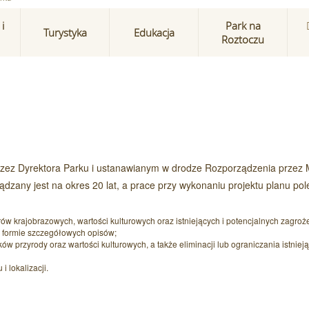
i
Park na
Turystyka
Edukacja
Roztoczu
ez Dyrektora Parku i ustanawianym w drodze Rozporządzenia przez M
dzany jest na okres 20 lat, a prace przy wykonaniu projektu planu pol
ów krajobrazowych, wartości kulturowych oraz istniejących i potencjalnych zagroż
 formie szczegółowych opisów;
w przyrody oraz wartości kulturowych, a także eliminacji lub ograniczania istniej
 lokalizacji.