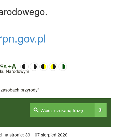
Narodowego.
rpn.gov.pl
y”
+A
+A
Parku Narodowym
 zasobach przyrody"
i na stronie: 39
07 sierpień 2026