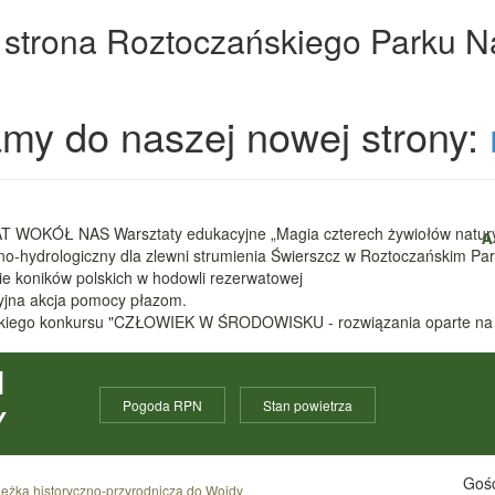
 strona Roztoczańskiego Parku 
my do naszej nowej strony:
 WOKÓŁ NAS Warsztaty edukacyjne „Magia czterech żywiołów natur
A
zno-hydrologiczny dla zlewni strumienia Świerszcz w Roztoczańskim 
nie koników polskich w hodowli rezerwatowej
cyjna akcja pomocy płazom.
ódzkiego konkursu "CZŁOWIEK W ŚRODOWISKU - rozwiązania oparte na
I
Pogoda RPN
Stan powietrza
Y
Gośc
ieżka historyczno-przyrodnicza do Wojdy