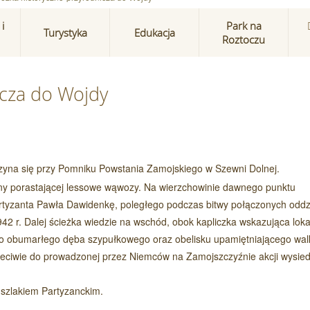
i
Park na
Turystyka
Edukacja
Roztoczu
icza do Wojdy
yna się przy Pomniku Powstania Zamojskiego w Szewni Dolnej.
y porastającej lessowe wąwozy. Na wierzchowinie dawnego punktu
artyzanta Pawła Dawidenkę, poległego podczas bitwy połączonych odd
42 r. Dalej ścieżka wiedzie na wschód, obok kapliczka wskazująca loka
y do obumarłego dęba szypułkowego oraz obelisku upamiętniającego wal
eciwie do prowadzonej przez Niemców na Zamojszczyźnie akcji wysied
szlakiem Partyzanckim.