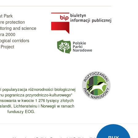
t Park
re protection
toring and science
ra 2000
ogical corridors
Project
i popularyzacja różnorodności biologicznej
nu pogranicza przyrodniczo-kulturowego"
ansowania w kwocie 1 276 tysięcy złotych
landii, Lichtensteinu i Norwegii w ramach
funduszy EOG.