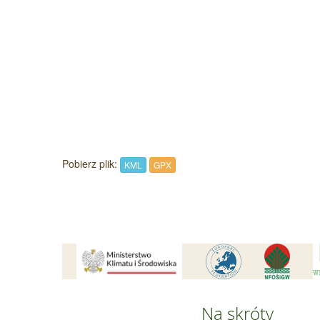
Pobierz plik:
KML
GPX
Na skróty