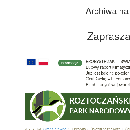
Archiwalna
Zaprasza
EKOBYSTRZAKI – ŚWIAT
Informacje:
Lutowy raport klimatyc
Już jest kolejne pokole
Ocal żabkę – III eduka
Finał II edycji wojew
ROZTOCZAŃSK
PARK NARODOW
Strona główna
Turystyka
Ścieżki poznawcze
Śc
Jesteś tutaj: