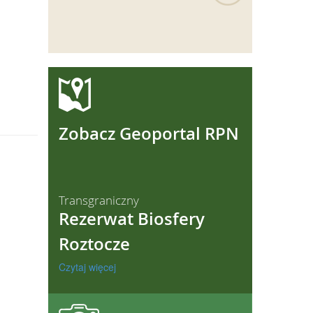
ęcej
Zobacz Geoportal RPN
Transgraniczny
Rezerwat Biosfery
Roztocze
Czytaj więcej