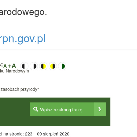
Narodowego.
rpn.gov.pl
y”
+A
+A
Parku Narodowym
 zasobach przyrody"
i na stronie: 223
09 sierpień 2026