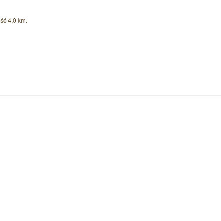
ość 4,0 km.
Czytaj wi