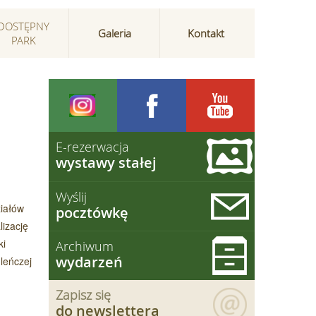
DOSTĘPNY
Galeria
Kontakt
PARK
E-rezerwacja
wystawy stałej
Wyślij
ziałów
pocztówkę
lizację
ki
Archiwum
wydarzeń
leńczej
Zapisz się
do newslettera