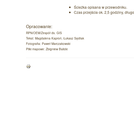
Ścieżka opisana w przewodniku.
Czas przejścia ok. 2,5 godziny, dług
Opracowanie:
RPN/OEM/Zespół ds. GIS
Tekst: Magdalena Kaproń, Łukasz Sędłak
Fotografia: Paweł Marczakowski
Pliki mapowe: Zbigniew Balicki