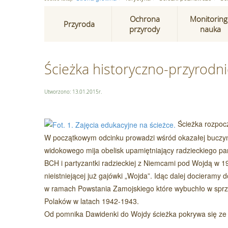
Ochrona
Monitoring 
Przyroda
przyrody
nauka
Ścieżka historyczno-przyrodn
Utworzono: 13.01.2015r.
Ścieżka rozpocz
W początkowym odcinku prowadzi wśród okazałej buczyn
widokowego mija obelisk upamiętniający radzieckiego p
BCH i partyzantki radzieckiej z Niemcami pod Wojdą w 19
nieistniejącej już gajówki „Wojda”. Idąc dalej docieram
w ramach Powstania Zamojskiego które wybuchło w sprz
Polaków w latach 1942-1943.
Od pomnika Dawidenki do Wojdy ścieżka pokrywa się ze 