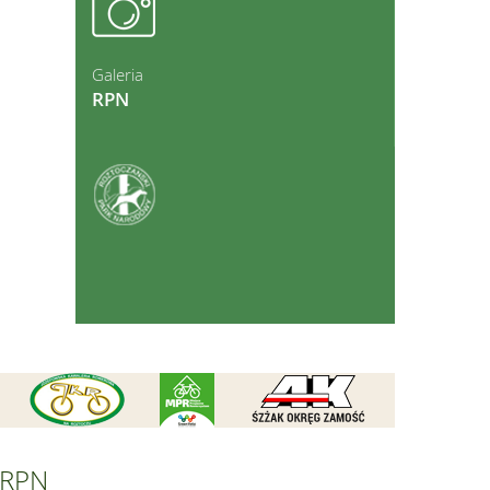
ęcej
Galeria
RPN
ęcej
RPN