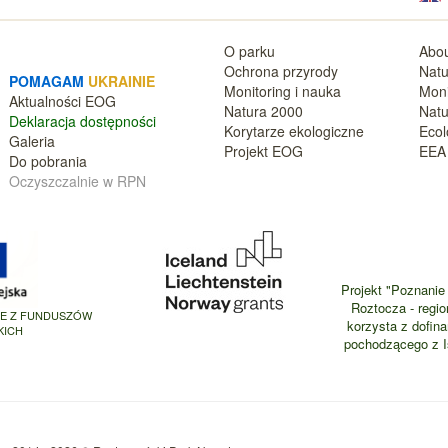
O parku
Abou
Ochrona przyrody
Natu
POMAGAM
UKRAINIE
Monitoring i nauka
Moni
Aktualnośc
i EOG
Natura 2000
Natu
Deklara
cja dostępności
Korytarze ekologiczne
Ecol
Galeria
Projekt EOG
EEA 
Do pobrania
Oczyszczalnie w RPN
Projekt "Poznanie 
Roztocza - regio
NE Z FUNDUSZÓW
korzysta z dofin
KICH
pochodzącego z Is