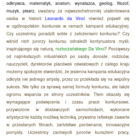
odkrywca,
matematyk
,
anatom
, wynalazca,
geolog
,
filozof
,
muzyk
,
pisarz
,
uważany za najwszechstronniej utalentowana
osoba w historii
Leonardo da Vinci
również pojawił się
w ogólnopolskim konkursie w ramach kampanii edukacyjnej.
Czy uczestnicy poradzili sobie z założeniami konkursu? Czy
wśród nich jurorzy konkursu odnaleźli kontynuatora myśli,
inspirującego się naturą,
roztoczańskiego Da Vinci
? Począwszy
od najmłodszych milusińskich po osoby dorosłe, rodziców,
nauczycieli, dyrektorów placówek oświatowych z całego kraju
możemy spokojnie stwierdzić, że jesienna kampania edukacyjna
odkryła nie jednego artystę, przez co przekłada się na wspólny
sukces. Nie tylko za sprawą samej formuły konkursu, ale także
ogromu wsparcia ze strony uczestników. Tłem okazały się
wymagające poświęcenia i czasu prace konkursowe,
przywożone w dostawczych samochodach, wykonane
artystycznie każdą możliwą techniką, prywatne refleksje zawarte
w przesłanych filmach, żartobliwe porównania, innowacyjne
pomysły. Uczestnicy zachwycili jurorów kunsztem pracy,