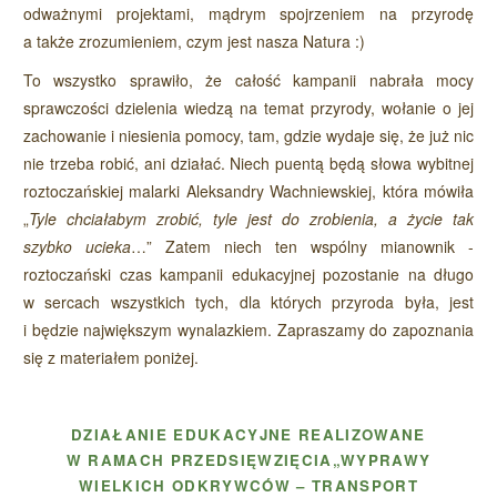
odważnymi projektami, mądrym spojrzeniem na przyrodę
a także zrozumieniem, czym jest nasza Natura :)
To wszystko sprawiło, że całość kampanii nabrała mocy
sprawczości dzielenia wiedzą na temat przyrody, wołanie o jej
zachowanie i niesienia pomocy, tam, gdzie wydaje się, że już nic
nie trzeba robić, ani działać. Niech puentą będą słowa wybitnej
roztoczańskiej malarki Aleksandry Wachniewskiej, która mówiła
„
Tyle chciałabym zrobić, tyle jest do zrobienia, a życie tak
szybko ucieka
…” Zatem niech ten wspólny mianownik -
roztoczański czas kampanii edukacyjnej pozostanie na długo
w sercach wszystkich tych, dla których przyroda była, jest
i będzie największym wynalazkiem. Zapraszamy do zapoznania
się z materiałem poniżej.
DZIAŁANIE EDUKACYJNE REALIZOWANE
W RAMACH PRZEDSIĘWZIĘCIA„WYPRAWY
WIELKICH ODKRYWCÓW – TRANSPORT