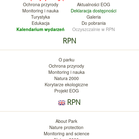
Ochrona przyrody
Aktualnośc
i EOG
Monitoring i nauka
Deklara
cja dostępności
Turystyka
Galeria
Edukacja
Do pobrania
Kalendarium wy
darzeń
Oczyszczalnie w RPN
RPN
O parku
Ochrona przyrody
Monitoring i nauka
Natura 2000
Korytarze ekologiczne
Projekt EOG
RPN
About Park
Nature protection
Monitoring and science