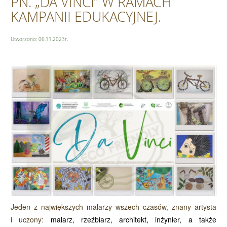
PN. „DA VINCI” W RAMACH
KAMPANII EDUKACYJNEJ.
Utworzono: 06.11.2023r.
Jeden z największych malarzy wszech czasów, znany artysta
i uczony:
malarz
,
rzeźbiarz
,
architekt
,
inżynier
, a także