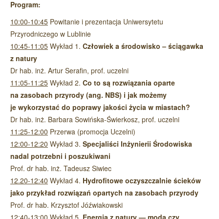
Program:
10:00-10:45
Powitanie i prezentacja Uniwersytetu
Przyrodniczego w Lublinie
10:45-11:05
Wykład 1.
Człowiek a środowisko – ściągawka
z natury
Dr hab. inż. Artur Serafin, prof. uczelni
11:05-11:25
Wykład 2.
Co to są rozwiązania oparte
na zasobach przyrody (ang. NBS) i jak możemy
je wykorzystać do poprawy jakości życia w miastach?
Dr hab. inż. Barbara Sowińska-Świerkosz, prof. uczelni
11:25-12:00
Przerwa (promocja Uczelni)
12:00-12:20
Wykład 3.
Specjaliści Inżynierii Środowiska
nadal potrzebni i poszukiwani
Prof. dr hab. inż. Tadeusz Siwiec
12.20-12:40
Wykład 4.
Hydrofitowe oczyszczalnie ścieków
jako przykład rozwiązań opartych na zasobach przyrody
Prof. dr hab. Krzysztof Jóźwiakowski
12:40-13:00
Wykład 5.
Energia z natury — moda czy