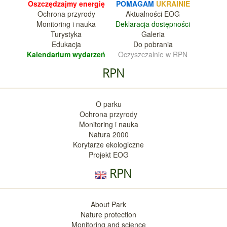
Oszczędzajmy energię
POMAGAM
UKRAINIE
Ochrona przyrody
Aktualnośc
i EOG
Monitoring i nauka
Deklara
cja dostępności
Turystyka
Galeria
Edukacja
Do pobrania
Kalendarium wy
darzeń
Oczyszczalnie w RPN
RPN
O parku
Ochrona przyrody
Monitoring i nauka
Natura 2000
Korytarze ekologiczne
Projekt EOG
RPN
About Park
Nature protection
Monitoring and science