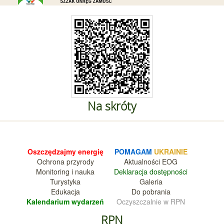
Na skróty
Oszczędzajmy energię
POMAGAM
UKRAINIE
Ochrona przyrody
Aktualnośc
i EOG
Monitoring i nauka
Deklara
cja dostępności
Turystyka
Galeria
Edukacja
Do pobrania
Kalendarium wy
darzeń
Oczyszczalnie w RPN
RPN