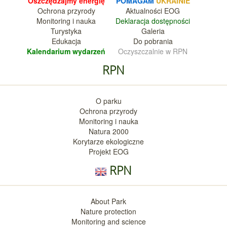
Oszczędzajmy energię
POMAGAM
UKRAINIE
Ochrona przyrody
Aktualnośc
i EOG
Monitoring i nauka
Deklara
cja dostępności
Turystyka
Galeria
Edukacja
Do pobrania
Kalendarium wy
darzeń
Oczyszczalnie w RPN
RPN
O parku
Ochrona przyrody
Monitoring i nauka
Natura 2000
Korytarze ekologiczne
Projekt EOG
RPN
About Park
Nature protection
Monitoring and science