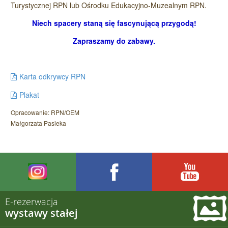
Turystycznej RPN lub Ośrodku Edukacyjno-Muzealnym RPN.
Niech spacery staną się fascynującą przygodą!
Zapraszamy do zabawy.
Karta odkrywcy RPN
Plakat
Opracowanie: RPN/OEM
Małgorzata Pasieka
E-rezerwacja
wystawy stałej