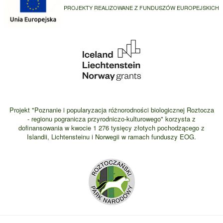
PROJEKTY REALIZOWANE Z FUNDUSZÓW EUROPEJSKICH
Projekt "Poznanie i popularyzacja różnorodności biologicznej Roztocza
- regionu pogranicza przyrodniczo-kulturowego" korzysta z
dofinansowania w kwocie 1 276 tysięcy złotych pochodzącego z
Islandii, Lichtensteinu i Norwegii w ramach funduszy EOG.