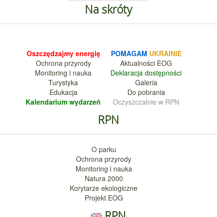
Na skróty
Oszczędzajmy energię
POMAGAM
UKRAINIE
Ochrona przyrody
Aktualnośc
i EOG
Monitoring i nauka
Deklara
cja dostępności
Turystyka
Galeria
Edukacja
Do pobrania
Kalendarium wy
darzeń
Oczyszczalnie w RPN
RPN
O parku
Ochrona przyrody
Monitoring i nauka
Natura 2000
Korytarze ekologiczne
Projekt EOG
RPN