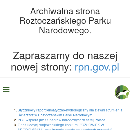
Archiwalna strona
Roztoczańskiego Parku
Narodowego.
Zapraszamy do naszej
nowej strony:
rpn.gov.pl
Styczniowy raport klimatyczno-hydrologiczny dla zlewni strumienia
Świerszcz w Roztoczańskim Parku Narodowym
PGE wspiera już 11 parków narodowych w całej Polsce
Finał II edycji wojewódzkiego konkursu "CZŁOWIEK W
ŚRODOWISKU - rozwiązania oparte na zasobach przyrody"