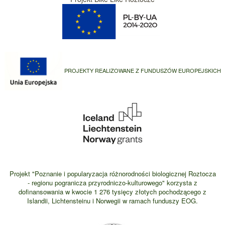
PROJEKTY REALIZOWANE Z FUNDUSZÓW EUROPEJSKICH
Projekt "Poznanie i popularyzacja różnorodności biologicznej Roztocza
- regionu pogranicza przyrodniczo-kulturowego" korzysta z
dofinansowania w kwocie 1 276 tysięcy złotych pochodzącego z
Islandii, Lichtensteinu i Norwegii w ramach funduszy EOG.