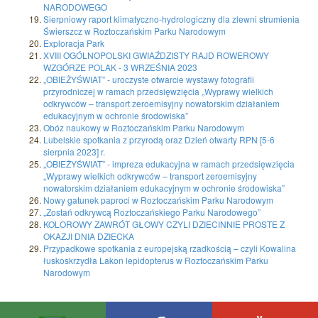
NARODOWEGO
Sierpniowy raport klimatyczno-hydrologiczny dla zlewni strumienia
Świerszcz w Roztoczańskim Parku Narodowym
Exploracja Park
XVIII OGÓLNOPOLSKI GWIAŹDZISTY RAJD ROWEROWY
WZGÓRZE POLAK - 3 WRZEŚNIA 2023
„OBIEŻYŚWIAT” - uroczyste otwarcie wystawy fotografii
przyrodniczej w ramach przedsięwzięcia „Wyprawy wielkich
odkrywców – transport zeroemisyjny nowatorskim działaniem
edukacyjnym w ochronie środowiska”
Obóz naukowy w Roztoczańskim Parku Narodowym
Lubelskie spotkania z przyrodą oraz Dzień otwarty RPN [5-6
sierpnia 2023] r.
„OBIEŻYŚWIAT” - impreza edukacyjna w ramach przedsięwzięcia
„Wyprawy wielkich odkrywców – transport zeroemisyjny
nowatorskim działaniem edukacyjnym w ochronie środowiska”
Nowy gatunek paproci w Roztoczańskim Parku Narodowym
„Zostań odkrywcą Roztoczańskiego Parku Narodowego”
KOLOROWY ZAWRÓT GŁOWY CZYLI DZIECINNIE PROSTE Z
OKAZJI DNIA DZIECKA
Przypadkowe spotkania z europejską rzadkością – czyli Kowalina
łuskoskrzydła Lakon lepidopterus w Roztoczańskim Parku
Narodowym