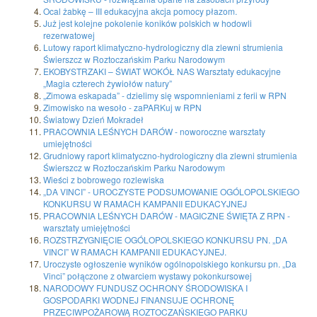
Ocal żabkę – III edukacyjna akcja pomocy płazom.
Już jest kolejne pokolenie koników polskich w hodowli
rezerwatowej
Lutowy raport klimatyczno-hydrologiczny dla zlewni strumienia
Świerszcz w Roztoczańskim Parku Narodowym
EKOBYSTRZAKI – ŚWIAT WOKÓŁ NAS Warsztaty edukacyjne
„Magia czterech żywiołów natury”
„Zimowa eskapada” - dzielimy się wspomnieniami z ferii w RPN
Zimowisko na wesoło - zaPARKuj w RPN
Światowy Dzień Mokradeł
PRACOWNIA LEŚNYCH DARÓW - noworoczne warsztaty
umiejętności
Grudniowy raport klimatyczno-hydrologiczny dla zlewni strumienia
Świerszcz w Roztoczańskim Parku Narodowym
Wieści z bobrowego rozlewiska
„DA VINCI” - UROCZYSTE PODSUMOWANIE OGÓLOPOLSKIEGO
KONKURSU W RAMACH KAMPANII EDUKACYJNEJ
PRACOWNIA LEŚNYCH DARÓW - MAGICZNE ŚWIĘTA Z RPN -
warsztaty umiejętności
ROZSTRZYGNIĘCIE OGÓLOPOLSKIEGO KONKURSU PN. „DA
VINCI” W RAMACH KAMPANII EDUKACYJNEJ.
Uroczyste ogłoszenie wyników ogólnopolskiego konkursu pn. „Da
Vinci” połączone z otwarciem wystawy pokonkursowej
NARODOWY FUNDUSZ OCHRONY ŚRODOWISKA I
GOSPODARKI WODNEJ FINANSUJE OCHRONĘ
PRZECIWPOŻAROWĄ ROZTOCZAŃSKIEGO PARKU