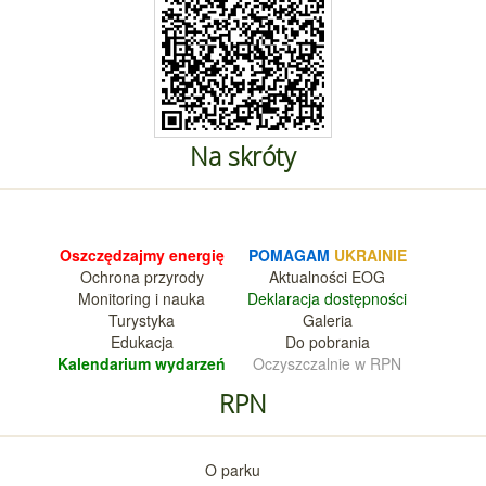
Na skróty
Oszczędzajmy energię
POMAGAM
UKRAINIE
Ochrona przyrody
Aktualnośc
i EOG
Monitoring i nauka
Deklara
cja dostępności
Turystyka
Galeria
Edukacja
Do pobrania
Kalendarium wy
darzeń
Oczyszczalnie w RPN
RPN
O parku