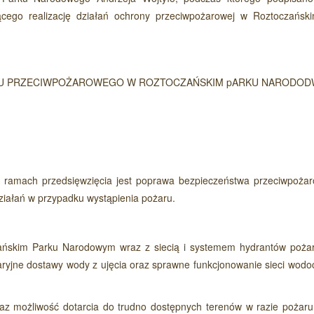
ącego realizację działań ochrony przeciwpożarowej w Roztoczańsk
STEMU PRZECIWPOŻAROWEGO W ROZTOCZAŃSKIM pARKU NARODO
Czytaj wi
w ramach przedsięwzięcia jest poprawa bezpieczeństwa przeciwpoża
ziałań w przypadku wystąpienia pożaru.
zańskim Parku Narodowym wraz z siecią i systemem hydrantów poża
ryjne dostawy wody z ujęcia oraz sprawne funkcjonowanie sieci wodo
az możliwość dotarcia do trudno dostępnych terenów w razie pożaru