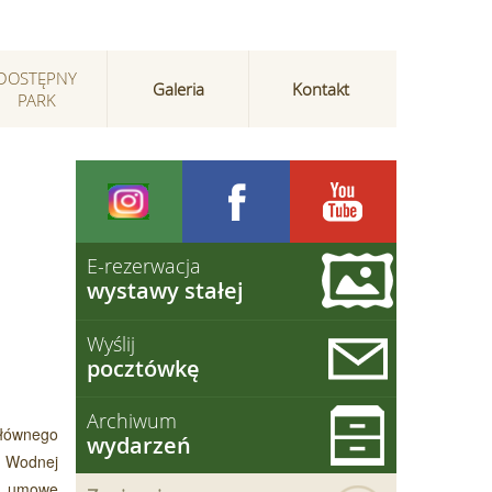
DOSTĘPNY
Galeria
Kontakt
PARK
E-rezerwacja
wystawy stałej
Wyślij
pocztówkę
Archiwum
Głównego
wydarzeń
i Wodnej
no umowę