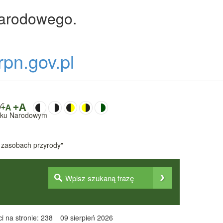
Narodowego.
rpn.gov.pl
y”
+A
+A
Parku Narodowym
 zasobach przyrody"
i na stronie: 238
09 sierpień 2026