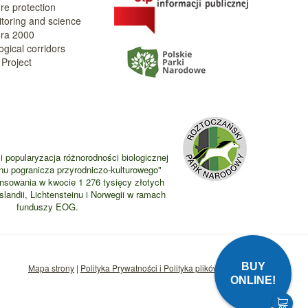
re protection
toring and science
ra 2000
ogical corridors
Project
i popularyzacja różnorodności biologicznej
nu pogranicza przyrodniczo-kulturowego"
ansowania w kwocie 1 276 tysięcy złotych
landii, Lichtensteinu i Norwegii w ramach
funduszy EOG.
BUY
Mapa strony
|
Polityka Prywatności i Polityka plików Cookie
ONLINE!