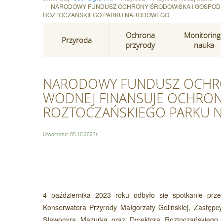
NARODOWY FUNDUSZ OCHRONY ŚRODOWISKA I GOSPOD
ROZTOCZAŃSKIEGO PARKU NARODOWEGO
Ochrona
Monitoring 
Przyroda
przyrody
nauka
NARODOWY FUNDUSZ OCHRO
WODNEJ FINANSUJE OCHRO
ROZTOCZAŃSKIEGO PARKU
Utworzono: 05.10.2023r.
4 października 2023 roku odbyło się spotkanie przed
Konserwatora Przyrody Małgorzaty Golińskiej, Zastę
Sławomira Mazurka oraz Dyrektora Roztoczańskiego