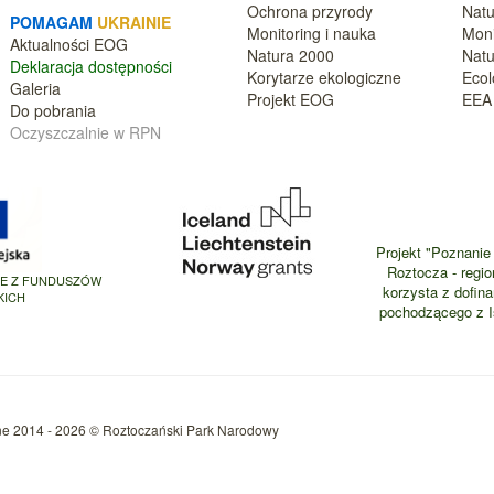
Ochrona przyrody
Natu
POMAGAM
UKRAINIE
Monitoring i nauka
Moni
Aktualnośc
i EOG
Natura 2000
Natu
Deklara
cja dostępności
Korytarze ekologiczne
Ecol
Galeria
Projekt EOG
EEA 
Do pobrania
Oczyszczalnie w RPN
Projekt "Poznanie 
Roztocza - regio
NE Z FUNDUSZÓW
korzysta z dofin
KICH
pochodzącego z Is
ne 2014 - 2026 © Roztoczański Park Narodowy