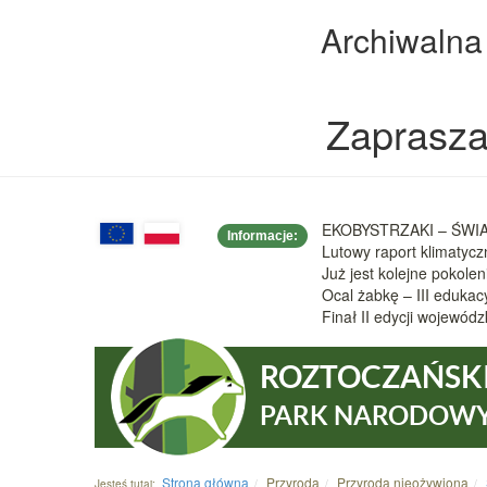
Archiwalna
Zaprasza
EKOBYSTRZAKI – ŚWIAT
Informacje:
Lutowy raport klimatyc
Już jest kolejne pokole
Ocal żabkę – III eduka
Finał II edycji wojew
ROZTOCZAŃSK
PARK NARODOW
Strona główna
Przyroda
Przyroda nieożywiona
Jesteś tutaj: