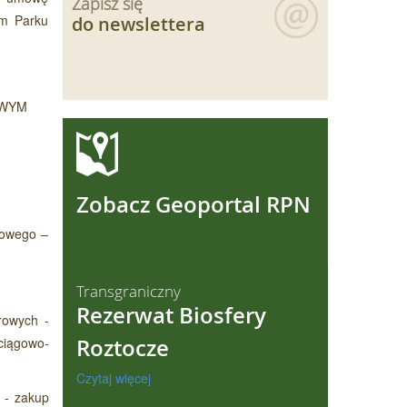
Zapisz się
im Parku
do newslettera
DWYM
ęcej
Zobacz Geoportal RPN
rowego –
Transgraniczny
Rezerwat Biosfery
rowych -
ciągowo-
Roztocze
Czytaj więcej
 - zakup