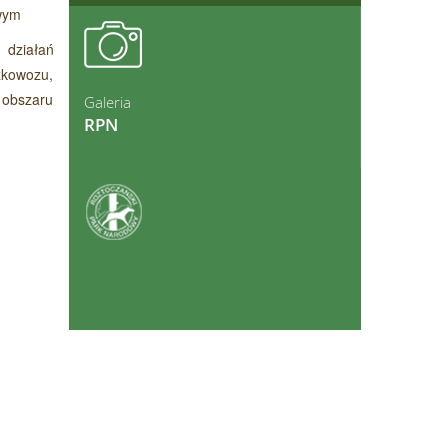
owym
ęcej
 działań
zkowozu,
 obszaru
Galeria
RPN
ęcej