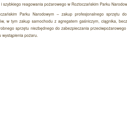
ia i szybkiego reagowania pożarowego w Roztoczańskim Parku Narod
Czytaj wi
oczańskim Parku Narodowym – zakup profesjonalnego sprzętu do
rów, w tym zakup samochodu z agregatem gaśniczym, ciągnika, bec
robnego sprzętu niezbędnego do zabezpieczania przeciwpożarowego
 wystąpienia pożaru.
Czytaj wi