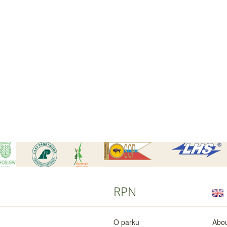
RPN
O parku
Abou