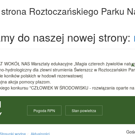
 strona Roztoczańskiego Parku 
my do naszej nowej strony:
 WOKÓŁ NAS Warsztaty edukacyjne „Magia czterech żywiołów natur
A
zno-hydrologiczny dla zlewni strumienia Świerszcz w Roztoczańskim 
nie koników polskich w hodowli rezerwatowej
cyjna akcja pomocy płazom.
ódzkiego konkursu "CZŁOWIEK W ŚRODOWISKU - rozwiązania oparte na
I
Pogoda RPN
Stan powietrza
Y
Gośc
Stosunki wodne
Aktualności