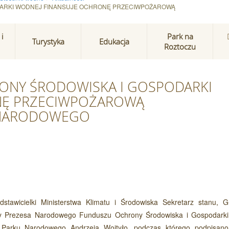
ARKI WODNEJ FINANSUJE OCHRONĘ PRZECIWPOŻAROWĄ
i
Park na
Turystyka
Edukacja
Roztoczu
NY ŚRODOWISKA I GOSPODARKI
NĘ PRZECIWPOŻAROWĄ
 NARODOWEGO
stawicielki Ministerstwa Klimatu i Środowiska Sekretarz stanu, 
pcy Prezesa Narodowego Funduszu Ochrony Środowiska i Gospodark
 Parku Narodowego Andrzeja Wojtyło, podczas którego podpisa