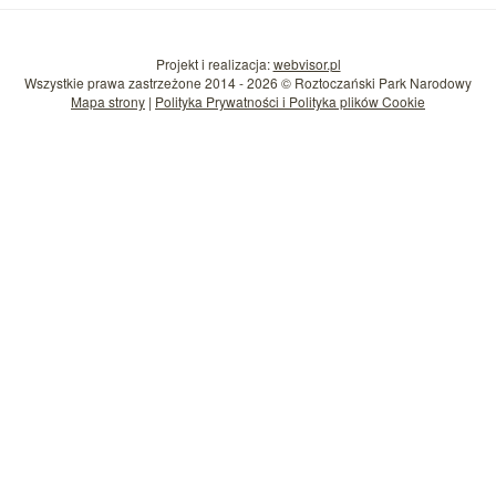
Projekt i realizacja:
webvisor.pl
Wszystkie prawa zastrzeżone 2014 - 2026 © Roztoczański Park Narodowy
Mapa strony
|
Polityka Prywatności i Polityka plików Cookie