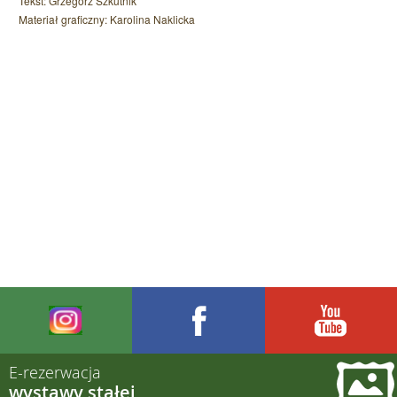
Tekst: Grzegorz Szkutnik
Materiał graficzny: Karolina Naklicka
E-rezerwacja
wystawy stałej