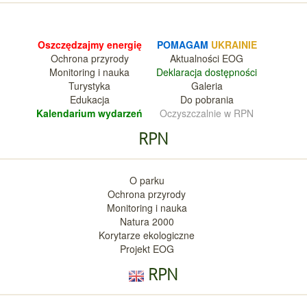
Oszczędzajmy energię
POMAGAM
UKRAINIE
Ochrona przyrody
Aktualnośc
i EOG
Monitoring i nauka
Deklara
cja dostępności
Turystyka
Galeria
Edukacja
Do pobrania
Kalendarium wy
darzeń
Oczyszczalnie w RPN
RPN
O parku
Ochrona przyrody
Monitoring i nauka
Natura 2000
Korytarze ekologiczne
Projekt EOG
RPN