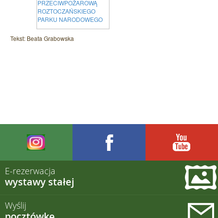
Tekst: Beata Grabowska
E-rezerwacja
wystawy stałej
Wyślij
pocztówkę