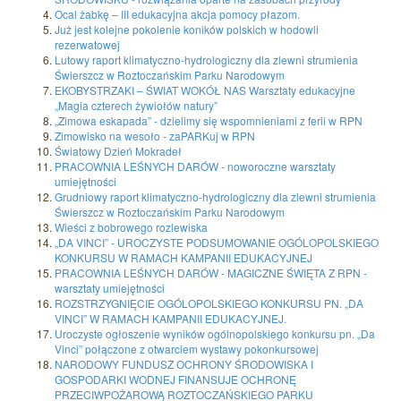
Ocal żabkę – III edukacyjna akcja pomocy płazom.
Już jest kolejne pokolenie koników polskich w hodowli
rezerwatowej
Lutowy raport klimatyczno-hydrologiczny dla zlewni strumienia
Świerszcz w Roztoczańskim Parku Narodowym
EKOBYSTRZAKI – ŚWIAT WOKÓŁ NAS Warsztaty edukacyjne
„Magia czterech żywiołów natury”
„Zimowa eskapada” - dzielimy się wspomnieniami z ferii w RPN
Zimowisko na wesoło - zaPARKuj w RPN
Światowy Dzień Mokradeł
PRACOWNIA LEŚNYCH DARÓW - noworoczne warsztaty
umiejętności
Grudniowy raport klimatyczno-hydrologiczny dla zlewni strumienia
Świerszcz w Roztoczańskim Parku Narodowym
Wieści z bobrowego rozlewiska
„DA VINCI” - UROCZYSTE PODSUMOWANIE OGÓLOPOLSKIEGO
KONKURSU W RAMACH KAMPANII EDUKACYJNEJ
PRACOWNIA LEŚNYCH DARÓW - MAGICZNE ŚWIĘTA Z RPN -
warsztaty umiejętności
ROZSTRZYGNIĘCIE OGÓLOPOLSKIEGO KONKURSU PN. „DA
VINCI” W RAMACH KAMPANII EDUKACYJNEJ.
Uroczyste ogłoszenie wyników ogólnopolskiego konkursu pn. „Da
Vinci” połączone z otwarciem wystawy pokonkursowej
NARODOWY FUNDUSZ OCHRONY ŚRODOWISKA I
GOSPODARKI WODNEJ FINANSUJE OCHRONĘ
PRZECIWPOŻAROWĄ ROZTOCZAŃSKIEGO PARKU