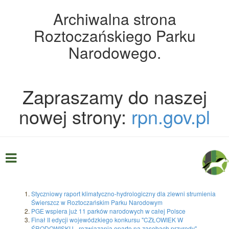
Archiwalna strona
Roztoczańskiego Parku
Narodowego.
Zapraszamy do naszej
nowej strony:
rpn.gov.pl
Styczniowy raport klimatyczno-hydrologiczny dla zlewni strumienia
Świerszcz w Roztoczańskim Parku Narodowym
PGE wspiera już 11 parków narodowych w całej Polsce
Finał II edycji wojewódzkiego konkursu "CZŁOWIEK W
ŚRODOWISKU - rozwiązania oparte na zasobach przyrody"