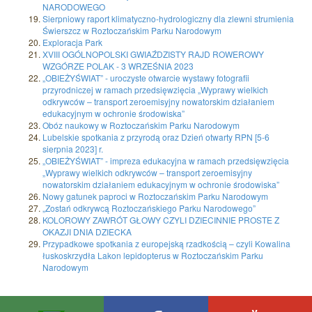
NARODOWEGO
Sierpniowy raport klimatyczno-hydrologiczny dla zlewni strumienia
Świerszcz w Roztoczańskim Parku Narodowym
Exploracja Park
XVIII OGÓLNOPOLSKI GWIAŹDZISTY RAJD ROWEROWY
WZGÓRZE POLAK - 3 WRZEŚNIA 2023
„OBIEŻYŚWIAT” - uroczyste otwarcie wystawy fotografii
przyrodniczej w ramach przedsięwzięcia „Wyprawy wielkich
odkrywców – transport zeroemisyjny nowatorskim działaniem
edukacyjnym w ochronie środowiska”
Obóz naukowy w Roztoczańskim Parku Narodowym
Lubelskie spotkania z przyrodą oraz Dzień otwarty RPN [5-6
sierpnia 2023] r.
„OBIEŻYŚWIAT” - impreza edukacyjna w ramach przedsięwzięcia
„Wyprawy wielkich odkrywców – transport zeroemisyjny
nowatorskim działaniem edukacyjnym w ochronie środowiska”
Nowy gatunek paproci w Roztoczańskim Parku Narodowym
„Zostań odkrywcą Roztoczańskiego Parku Narodowego”
KOLOROWY ZAWRÓT GŁOWY CZYLI DZIECINNIE PROSTE Z
OKAZJI DNIA DZIECKA
Przypadkowe spotkania z europejską rzadkością – czyli Kowalina
łuskoskrzydła Lakon lepidopterus w Roztoczańskim Parku
Narodowym