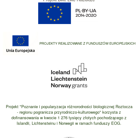
PROJEKTY REALIZOWANE Z FUNDUSZÓW EUROPEJSKICH
Projekt "Poznanie i popularyzacja różnorodności biologicznej Roztocza
- regionu pogranicza przyrodniczo-kulturowego" korzysta z
dofinansowania w kwocie 1 276 tysięcy złotych pochodzącego z
Islandii, Lichtensteinu i Norwegii w ramach funduszy EOG.