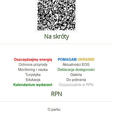
Na skróty
Oszczędzajmy energię
POMAGAM
UKRAINIE
Ochrona przyrody
Aktualnośc
i EOG
Monitoring i nauka
Deklara
cja dostępności
Turystyka
Galeria
Edukacja
Do pobrania
Kalendarium wy
darzeń
Oczyszczalnie w RPN
RPN
O parku