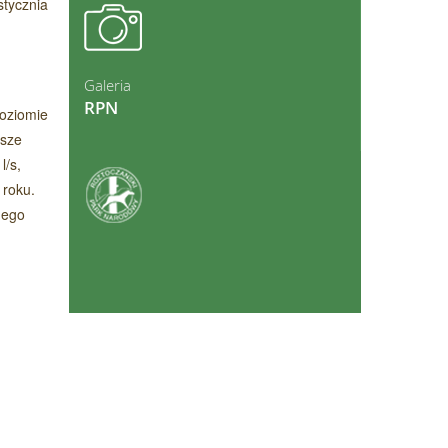
stycznia
ęcej
Galeria
RPN
poziomie
ższe
l/s,
 roku.
ęcej
nego