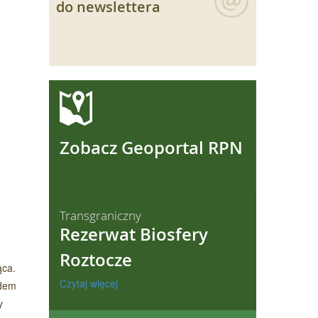
do newslettera
ęcej
Zobacz Geoportal RPN
Transgraniczny
Rezerwat Biosfery
Roztocze
ąca.
Czytaj więcej
adem
y