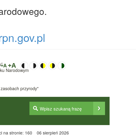
Narodowego.
rpn.gov.pl
y”
+A
+A
Parku Narodowym
 zasobach przyrody"
i na stronie: 160
06 sierpień 2026