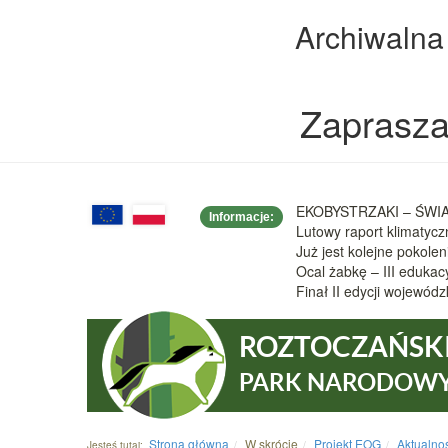
Archiwalna
Zaprasza
EKOBYSTRZAKI – ŚWIAT
Informacje:
Lutowy raport klimatyc
Już jest kolejne pokole
Ocal żabkę – III eduka
Finał II edycji wojew
ROZTOCZAŃSK
PARK NARODOW
Strona główna
W skrócie
Projekt EOG
Aktualno
Jesteś tutaj: