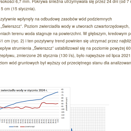
okości 6,7 mm. Pokrywa śnieżna utrzymywała się przez 24 dni (od 7 
5 cm (15 stycznia).
Czytaj wi
, pozytywnie wpłynęły na odbudowę zasobów wód podziemnych
a „Świerszcz”. Poziom zwierciadła wody w utworach czwartorzędowych,
bieniach terenu woda stagnuje na powierzchni. W głębszym, kredowym 
 cm (ryc. 2) i ten pozytywny trend powinien się utrzymać przez najbli
pływ strumienia „Świerszcz” ustabilizował się na poziomie powyżej 60 
rzepływu, zmierzone 26 stycznia (130 l/s), było najwyższe od lipca 2021
Czytaj wi
oziom wód gruntowych był wyższy od przeciętnego stanu dla analizowa