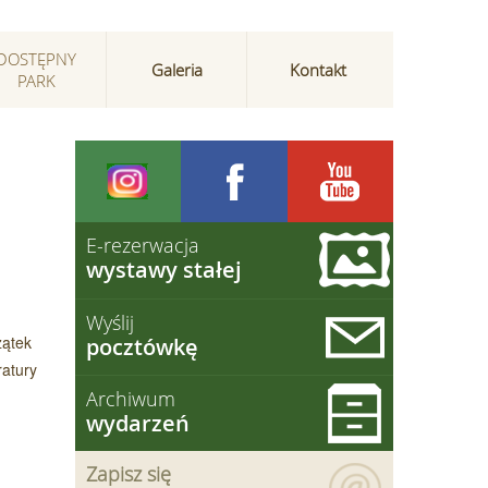
DOSTĘPNY
Galeria
Kontakt
PARK
E-rezerwacja
wystawy stałej
Wyślij
zątek
pocztówkę
ratury
Archiwum
wydarzeń
Zapisz się