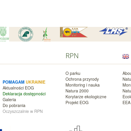
RPN
O parku
Abou
Ochrona przyrody
Natu
POMAGAM
UKRAINIE
Monitoring i nauka
Moni
Aktualnośc
i EOG
Natura 2000
Natu
Deklara
cja dostępności
Korytarze ekologiczne
Ecol
Galeria
Projekt EOG
EEA 
Do pobrania
Oczyszczalnie w RPN