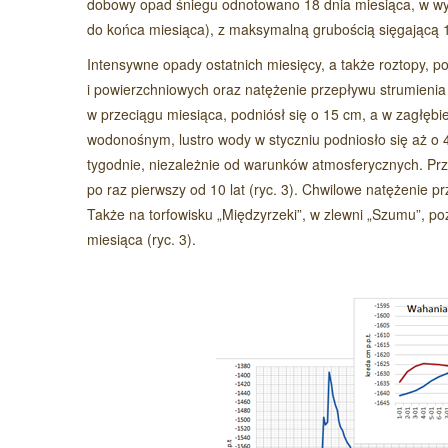
dobowy opad śniegu odnotowano 18 dnia miesiąca, w wys
do końca miesiąca), z maksymalną grubością sięgającą 1
Intensywne opady ostatnich miesięcy, a także roztopy
i powierzchniowych oraz natężenie przepływu strumieni
w przeciągu miesiąca, podniósł się o 15 cm, a w zagłę
wodonośnym, lustro wody w styczniu podniosło się aż o 41
tygodnie, niezależnie od warunków atmosferycznych. Prze
po raz pierwszy od 10 lat (ryc. 3). Chwilowe natężenie p
Także na torfowisku „Międzyrzeki”, w zlewni „Szumu”, p
miesiąca (ryc. 3).