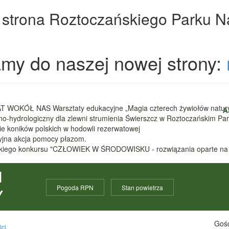
 strona Roztoczańskiego Parku 
my do naszej nowej strony:
 WOKÓŁ NAS Warsztaty edukacyjne „Magia czterech żywiołów natur
A
zno-hydrologiczny dla zlewni strumienia Świerszcz w Roztoczańskim 
nie koników polskich w hodowli rezerwatowej
cyjna akcja pomocy płazom.
ódzkiego konkursu "CZŁOWIEK W ŚRODOWISKU - rozwiązania oparte na
I
Pogoda RPN
Stan powietrza
Y
Gośc
ści