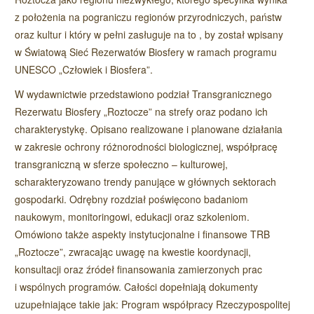
z położenia na pograniczu regionów przyrodniczych, państw
oraz kultur i który w pełni zasługuje na to , by został wpisany
w Światową Sieć Rezerwatów Biosfery w ramach programu
UNESCO „Człowiek i Biosfera”.
W wydawnictwie przedstawiono podział Transgranicznego
Rezerwatu Biosfery „Roztocze” na strefy oraz podano ich
charakterystykę. Opisano realizowane i planowane działania
w zakresie ochrony różnorodności biologicznej, współpracę
transgraniczną w sferze społeczno – kulturowej,
scharakteryzowano trendy panujące w głównych sektorach
gospodarki. Odrębny rozdział poświęcono badaniom
naukowym, monitoringowi, edukacji oraz szkoleniom.
Omówiono także aspekty instytucjonalne i finansowe TRB
„Roztocze”, zwracając uwagę na kwestie koordynacji,
konsultacji oraz źródeł finansowania zamierzonych prac
i wspólnych programów. Całości dopełniają dokumenty
uzupełniające takie jak: Program współpracy Rzeczypospolitej