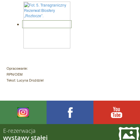
Opracowanie:
RPN/OEM
Tekst: Lucyna Droździel
E-rezerwacja
wystawy stałej