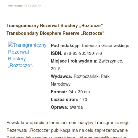
Utworzono: 25.11.2015r.
Transgraniczny Rezerwat Biosfery „Roztocze”
Transboundary Biosphere Reserve „Roztocze”
Pod redakcją:
Tadeusza Grabowskiego
ISBN:
978-83-935430-7-6
Miejsce i rok wydania:
Zwierzyniec,
2015
Wydawca:
Roztoczański Park
Narodowy
Format:
24 x 30 cm
Liczba stron:
170
Oprawa:
twarda
Powstała w oparciu o formularz nominacyjny Transgranicznego
Rezerwatu „Roztocze” publikacja ma na celu zaprezentowanie
Roztocza jako regionu niezwykłego, którego specyfika wynika