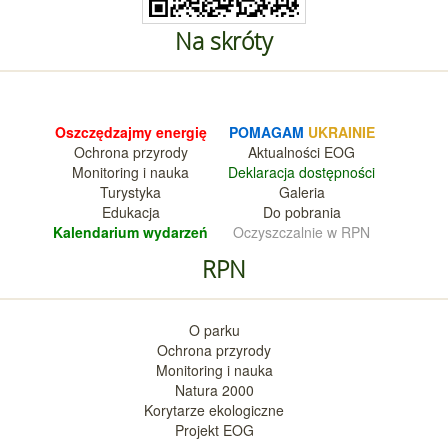
Na skróty
Oszczędzajmy energię
POMAGAM
UKRAINIE
Ochrona przyrody
Aktualnośc
i EOG
Monitoring i nauka
Deklara
cja dostępności
Turystyka
Galeria
Edukacja
Do pobrania
Kalendarium wy
darzeń
Oczyszczalnie w RPN
RPN
O parku
Ochrona przyrody
Monitoring i nauka
Natura 2000
Korytarze ekologiczne
Projekt EOG