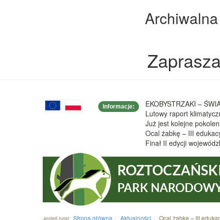
Archiwalna
Zaprasza
EKOBYSTRZAKI – ŚWIAT
Informacje:
Lutowy raport klimatyc
Już jest kolejne pokole
Ocal żabkę – III eduka
Finał II edycji wojew
ROZTOCZAŃSK
PARK NARODOW
Strona główna
Aktualności
Ocal żabkę – III eduk
Jesteś tutaj: