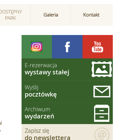
DOSTĘPNY
Galeria
Kontakt
PARK
E-rezerwacja
wystawy stałej
Wyślij
pocztówkę
Archiwum
wydarzeń
l
Zapisz się
w
do newslettera