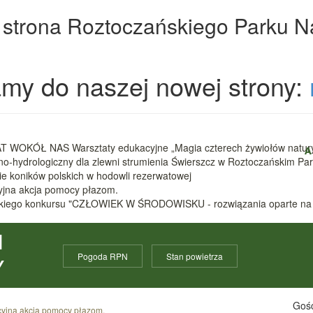
 strona Roztoczańskiego Parku 
my do naszej nowej strony:
 WOKÓŁ NAS Warsztaty edukacyjne „Magia czterech żywiołów natur
A
zno-hydrologiczny dla zlewni strumienia Świerszcz w Roztoczańskim 
nie koników polskich w hodowli rezerwatowej
cyjna akcja pomocy płazom.
ódzkiego konkursu "CZŁOWIEK W ŚRODOWISKU - rozwiązania oparte na
I
Pogoda RPN
Stan powietrza
Y
Gośc
acyjna akcja pomocy płazom.