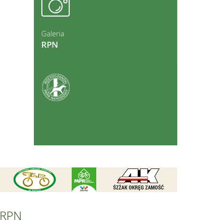
ęcej
Galeria
RPN
ęcej
RPN