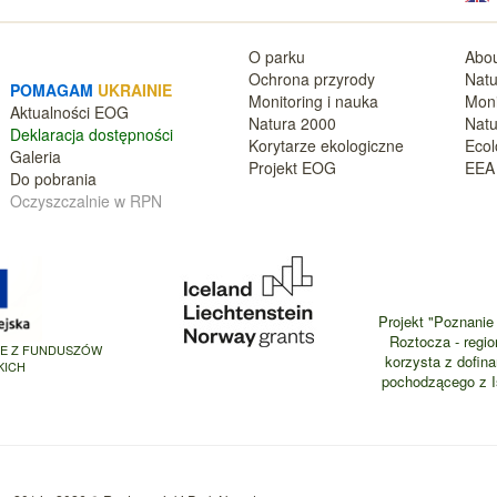
O parku
Abou
Ochrona przyrody
Natu
POMAGAM
UKRAINIE
Monitoring i nauka
Moni
Aktualnośc
i EOG
Natura 2000
Natu
Deklara
cja dostępności
Korytarze ekologiczne
Ecol
Galeria
Projekt EOG
EEA 
Do pobrania
Oczyszczalnie w RPN
Projekt "Poznanie 
Roztocza - regio
NE Z FUNDUSZÓW
korzysta z dofin
KICH
pochodzącego z Is