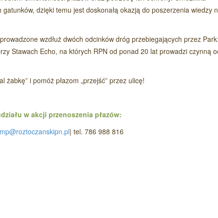
h gatunków, dzięki temu jest doskonałą okazją do poszerzenia wiedzy 
e prowadzone wzdłuż dwóch odcinków dróg przebiegających przez Park
przy Stawach Echo, na których RPN od ponad 20 lat prowadzi czynną 
Czytaj wi
cal żabkę” i pomóż płazom „przejść” przez ulicę!
działu w akcji przenoszenia płazów:
mp@roztoczanskipn.pl
| tel. 786 988 816