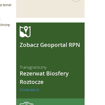
na temat
:
ochronę
ęcej
Zobacz Geoportal RPN
Transgraniczny
Rezerwat Biosfery
Roztocze
Czytaj więcej