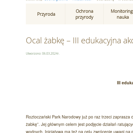
Ochrona
Monitoring 
Przyroda
przyrody
nauka
Ocal żabkę – III edukacyjna a
Utworzono: 06.03.2024r.
III edu
Roztoczański Park Narodowy już po raz trzeci zaprasza d
żabkę”. Jej głównym celem jest podjęcie działań ratują
wodnych. Inicjatywa ma też na celu zwrócenie uwagi na 