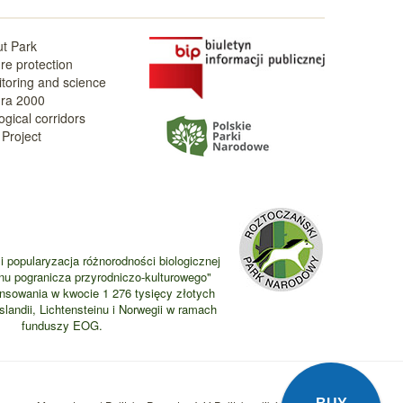
t Park
re protection
toring and science
ra 2000
ogical corridors
Project
i popularyzacja różnorodności biologicznej
nu pogranicza przyrodniczo-kulturowego"
ansowania w kwocie 1 276 tysięcy złotych
landii, Lichtensteinu i Norwegii w ramach
funduszy EOG.