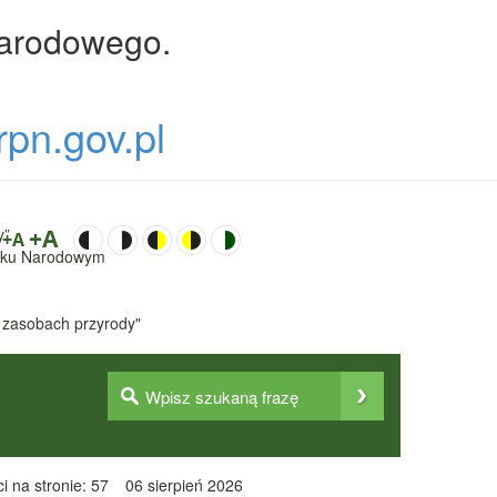
Narodowego.
rpn.gov.pl
y”
+A
+A
Parku Narodowym
 zasobach przyrody"
i na stronie: 57
06 sierpień 2026