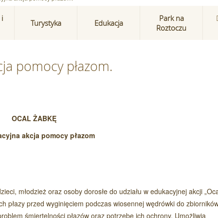
i
Park na
Turystyka
Edukacja
Roztoczu
kcja pomocy płazom.
OCAL ŻABKĘ
kacyjna akcja pomocy płazom
zieci, młodzież oraz osoby dorosłe do udziału w edukacyjnej akcji „Oca
cych płazy przed wyginięciem podczas wiosennej wędrówki do zbiornikó
problem śmiertelności płazów oraz potrzebę ich ochrony. Umożliwia