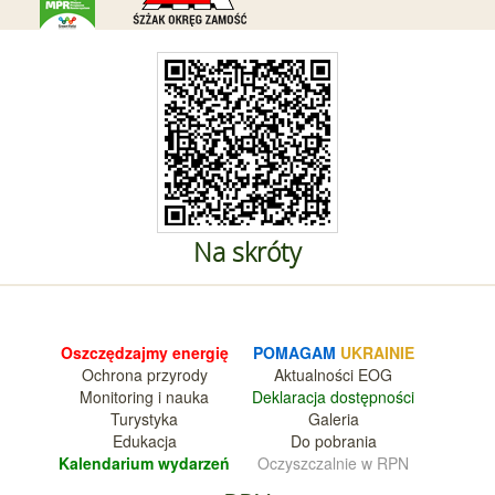
Na skróty
Oszczędzajmy energię
POMAGAM
UKRAINIE
Ochrona przyrody
Aktualnośc
i EOG
Monitoring i nauka
Deklara
cja dostępności
Turystyka
Galeria
Edukacja
Do pobrania
Kalendarium wy
darzeń
Oczyszczalnie w RPN