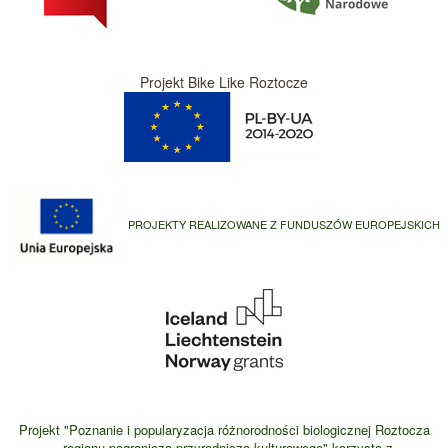
Projekt Bike Like Roztocze
PROJEKTY REALIZOWANE Z FUNDUSZÓW EUROPEJSKICH
Projekt "Poznanie i popularyzacja różnorodności biologicznej Roztocza
- regionu pogranicza przyrodniczo-kulturowego" korzysta z