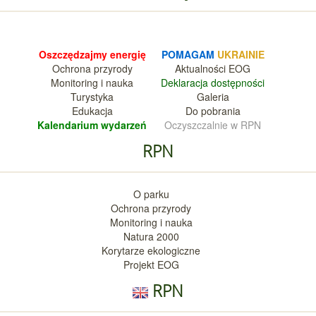
Oszczędzajmy energię
POMAGAM
UKRAINIE
Ochrona przyrody
Aktualnośc
i EOG
Monitoring i nauka
Deklara
cja dostępności
Turystyka
Galeria
Edukacja
Do pobrania
Kalendarium wy
darzeń
Oczyszczalnie w RPN
RPN
O parku
Ochrona przyrody
Monitoring i nauka
Natura 2000
Korytarze ekologiczne
Projekt EOG
RPN