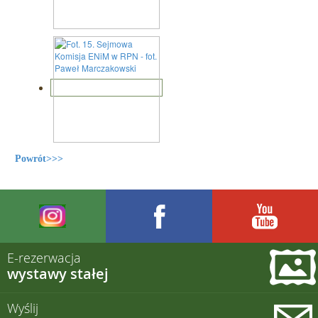
Powrót>>>
E-rezerwacja
wystawy stałej
Wyślij