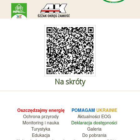
Na skróty
Oszczędzajmy energię
POMAGAM
UKRAINIE
Ochrona przyrody
Aktualnośc
i EOG
Monitoring i nauka
Deklara
cja dostępności
Turystyka
Galeria
Edukacja
Do pobrania