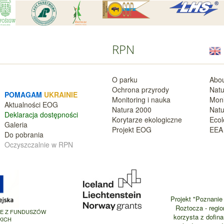
RPN
O parku
Abou
Ochrona przyrody
Natu
POMAGAM
UKRAINIE
Monitoring i nauka
Moni
Aktualnośc
i EOG
Natura 2000
Natu
Deklara
cja dostępności
Korytarze ekologiczne
Ecol
Galeria
Projekt EOG
EEA 
Do pobrania
Oczyszczalnie w RPN
Projekt "Poznanie 
Roztocza - regio
NE Z FUNDUSZÓW
korzysta z dofin
KICH