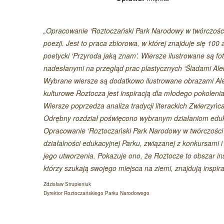
„Opracowanie ‘Roztoczański Park Narodowy w twórczości 
poezji. Jest to praca zbiorowa, w której znajduje się 1
poetycki ‘Przyroda jaką znam’. Wiersze ilustrowane są f
nadesłanymi na przegląd prac plastycznych ‘Śladami Ale
Wybrane wiersze są dodatkowo ilustrowane obrazami Alek
kulturowe Roztocza jest inspiracją dla młodego pokoleni
Wiersze poprzedza analiza tradycji literackich Zwierzy
Odrębny rozdział poświęcono wybranym działaniom eduk
Opracowanie ‘Roztoczański Park Narodowy w twórczości 
działalności edukacyjnej Parku, związanej z konkursami i 
jego utworzenia. Pokazuje ono, że Roztocze to obszar insp
którzy szukają swojego miejsca na ziemi, znajdują inspir
Zdzisław Strupieniuk
Dyrektor Roztoczańskiego Parku Narodowego