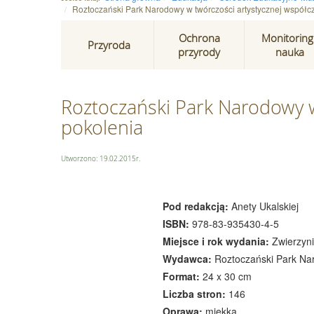
Roztoczański Park Narodowy w twórczości artystycznej współ
Ochrona
Monitoring 
Przyroda
przyrody
nauka
Roztoczański Park Narodowy w
pokolenia
Utworzono: 19.02.2015r.
Pod redakcją:
Anety Ukalskiej
ISBN:
978-83-935430-4-5
Miejsce i rok wydania:
Zwierzyn
Wydawca:
Roztoczański Park N
Format:
24 x 30 cm
Liczba stron:
146
Oprawa:
miękka