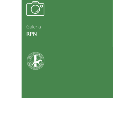
ęcej
Galeria
RPN
ęcej