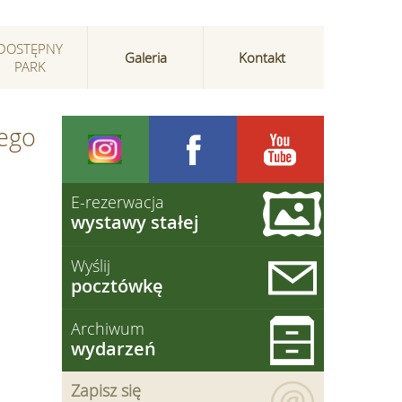
DOSTĘPNY
Galeria
Kontakt
PARK
nego
E-rezerwacja
wystawy stałej
Wyślij
pocztówkę
Archiwum
wydarzeń
Zapisz się