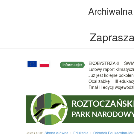
Archiwalna
Zaprasza
EKOBYSTRZAKI – ŚWIAT
Informacje:
Lutowy raport klimatyc
Już jest kolejne pokole
Ocal żabkę – III eduka
Finał II edycji wojew
ROZTOCZAŃSK
PARK NARODOW
Strona główna
Edukacja
Ośrodek Edukacyjno-Mu
Jesteś tutaj: