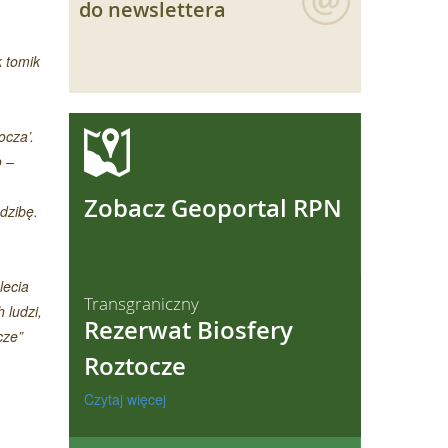
do newslettera
 tomik
ocza’.
ęcej
o –
Zobacz Geoportal RPN
dzibę.
lecia
Transgraniczny
 ludzi,
Rezerwat Biosfery
cze”
Roztocze
Czytaj więcej