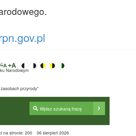
Narodowego.
rpn.gov.pl
y”
+A
+A
Parku Narodowym
 zasobach przyrody"
i na stronie: 200
06 sierpień 2026