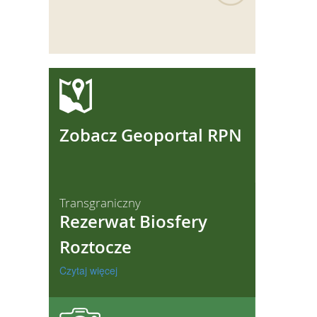
ęcej
Zobacz Geoportal RPN
Transgraniczny
Rezerwat Biosfery
Roztocze
Czytaj więcej