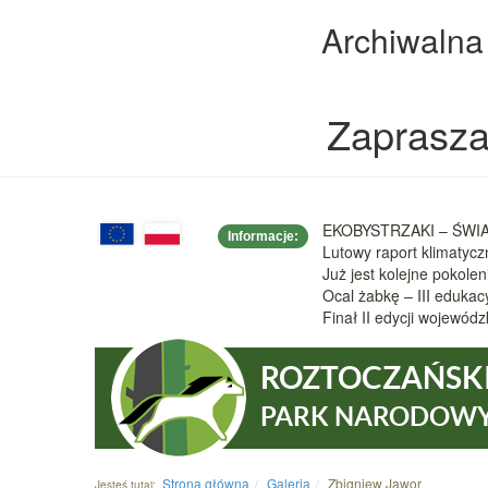
Archiwalna
Zaprasza
EKOBYSTRZAKI – ŚWIAT
Informacje:
Lutowy raport klimatyc
Już jest kolejne pokole
Ocal żabkę – III eduka
Finał II edycji wojew
ROZTOCZAŃSK
PARK NARODOW
Strona główna
Galeria
Zbigniew Jawor
Jesteś tutaj: