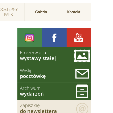
DOSTĘPNY
Galeria
Kontakt
PARK
E-rezerwacja
wystawy stałej
Wyślij
pocztówkę
Archiwum
wydarzeń
Zapisz się
do newslettera