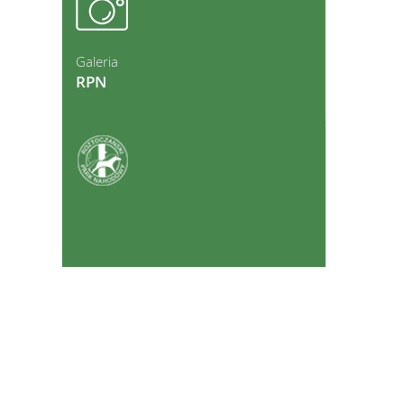
ęcej
Galeria
RPN
ęcej