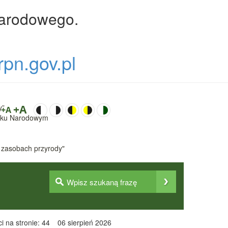
Narodowego.
rpn.gov.pl
y”
+A
+A
Parku Narodowym
 zasobach przyrody"
i na stronie: 44
06 sierpień 2026