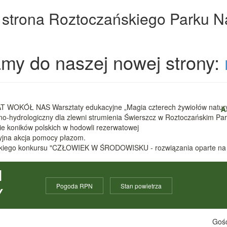
 strona Roztoczańskiego Parku 
my do naszej nowej strony:
 WOKÓŁ NAS Warsztaty edukacyjne „Magia czterech żywiołów natur
A
zno-hydrologiczny dla zlewni strumienia Świerszcz w Roztoczańskim 
nie koników polskich w hodowli rezerwatowej
cyjna akcja pomocy płazom.
ódzkiego konkursu "CZŁOWIEK W ŚRODOWISKU - rozwiązania oparte na
I
Pogoda RPN
Stan powietrza
Y
Gośc