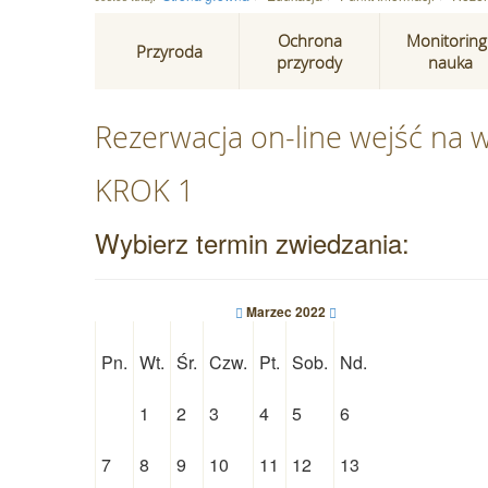
Ochrona
Monitoring 
Przyroda
przyrody
nauka
Rezerwacja on-line wejść na 
KROK 1
Wybierz termin zwiedzania:
Marzec 2022
Pn.
Wt.
Śr.
Czw.
Pt.
Sob.
Nd.
1
2
3
4
5
6
7
8
9
10
11
12
13