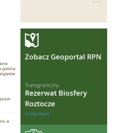
ęcej
Zobacz Geoportal RPN
ainie
ie godzinę
 względów
Transgraniczny
Rezerwat Biosfery
lejnych
Roztocze
Czytaj więcej
lne, w