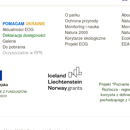
O parku
Abou
Ochrona przyrody
Natu
POMAGAM
UKRAINIE
Monitoring i nauka
Moni
Aktualnośc
i EOG
Natura 2000
Natu
Deklara
cja dostępności
Korytarze ekologiczne
Ecol
Galeria
Projekt EOG
EEA 
Do pobrania
Oczyszczalnie w RPN
Projekt "Poznanie 
Roztocza - regio
NE Z FUNDUSZÓW
korzysta z dofin
KICH
pochodzącego z Is