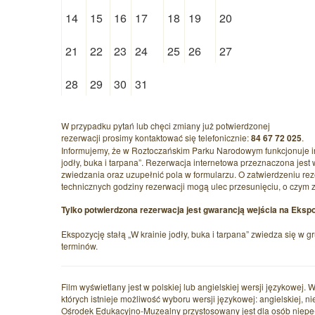
14
15
16
17
18
19
20
21
22
23
24
25
26
27
28
29
30
31
W przypadku pytań lub chęci zmiany już potwierdzonej
rezerwacji prosimy kontaktować się telefonicznie:
84 67 72 025
.
Informujemy, że w Roztoczańskim Parku Narodowym funkcjonuje int
jodły, buka i tarpana”. Rezerwacja internetowa przeznaczona jes
zwiedzania oraz uzupełnić pola w formularzu. O zatwierdzeniu r
technicznych godziny rezerwacji mogą ulec przesunięciu, o czym 
Tylko potwierdzona rezerwacja jest gwarancją wejścia na Eksp
Ekspozycję stałą „W krainie jodły, buka i tarpana” zwiedza się w
terminów.
Film wyświetlany jest w polskiej lub angielskiej wersji językowej. 
których istnieje możliwość wyboru wersji językowej: angielskiej, nie
Ośrodek Edukacyjno-Muzealny przystosowany jest dla osób niepe