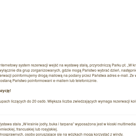
Czytaj wi
ernetowy system rezerwacji wejść na wystawę stałą, przyrodniczą Parku pt. „W kr
t wyłącznie dla grup zorganizowanych, gdzie mogą Państwo wybrać dzień, następn
ezerwacji poinformujemy drogą mailową na podany przez Państwa adres e-mail. Ze
zostaną Państwo poinformowani e-mailem lub telefonicznie.
ozycję!
 grupach liczących do 20 osób. Większa liczba zwiedzających wymaga rezerwacji ko
Wystawa stała „W krainie jodły, buka i tarpana” wyposażona jest w kioski multimedia
mieckiej, francuskiej lub rosyjskiej.
łnosprawnych, osoby poruszające się na wózkach mogą korzystać z windy.