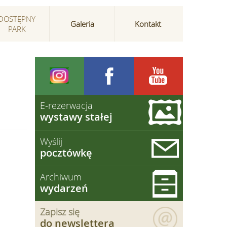
DOSTĘPNY
Galeria
Kontakt
PARK
E-rezerwacja
wystawy stałej
Wyślij
pocztówkę
Archiwum
wydarzeń
Zapisz się
do newslettera