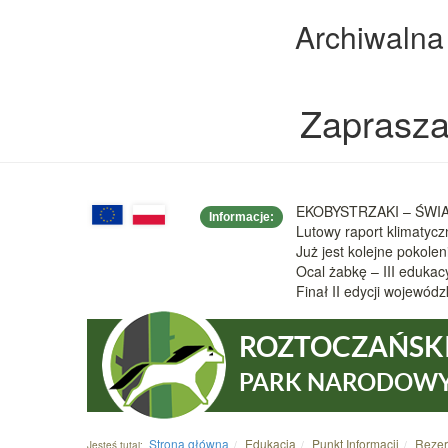
Archiwalna
Zaprasza
EKOBYSTRZAKI – ŚWIAT
Informacje:
Lutowy raport klimatyc
Już jest kolejne pokole
Ocal żabkę – III eduka
Finał II edycji wojew
ROZTOCZAŃSK
PARK NARODOW
Strona główna
Edukacja
Punkt Informacji
Rezer
Jesteś tutaj: