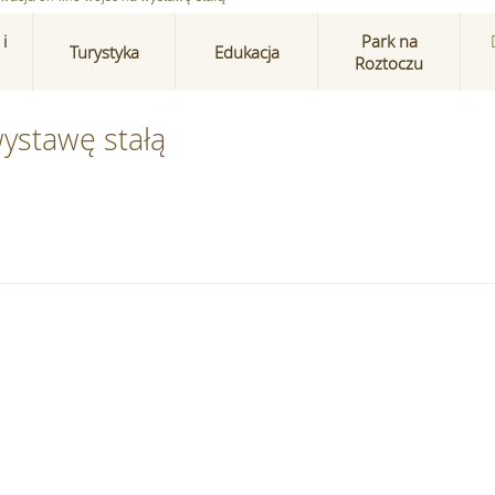
i
Park na
Turystyka
Edukacja
Roztoczu
wystawę stałą