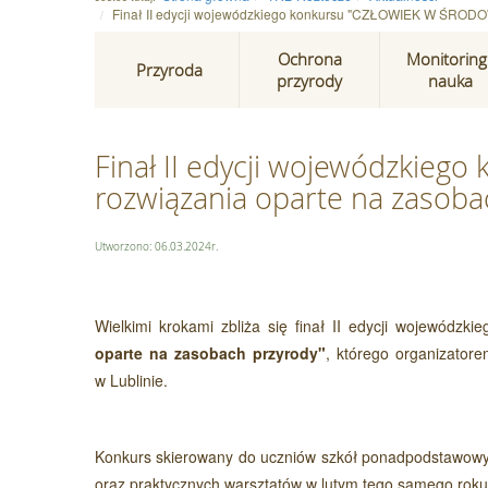
Finał II edycji wojewódzkiego konkursu "CZŁOWIEK W ŚRODOW
Ochrona
Monitoring 
Przyroda
przyrody
nauka
Finał II edycji wojewódzkie
rozwiązania oparte na zasoba
Utworzono: 06.03.2024r.
Wielkimi krokami zbliża się finał
II edycji wojewódzki
oparte na zasobach przyrody"
, którego organizatore
w Lublinie.
Konkurs skierowany do uczniów szkół ponadpodstawowych
oraz praktycznych warsztatów w lutym tego samego roku