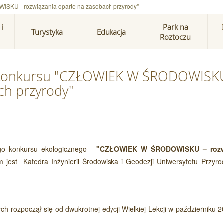
ISKU - rozwiązania oparte na zasobach przyrody"
i
Park na
Turystyka
Edukacja
Roztoczu
go konkursu "CZŁOWIEK W ŚRODOWISK
ch przyrody"
ego konkursu ekologicznego -
"CZŁOWIEK W ŚRODOWISKU – rozw
m jest Katedra Inżynierii Środowiska i Geodezji Uniwersytetu Przyro
 rozpoczął się od dwukrotnej edycji Wielkiej Lekcji w październiku 
.