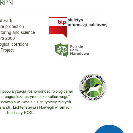
RPN
t Park
re protection
toring and science
ra 2000
ogical corridors
Project
i popularyzacja różnorodności biologicznej
nu pogranicza przyrodniczo-kulturowego"
ansowania w kwocie 1 276 tysięcy złotych
landii, Lichtensteinu i Norwegii w ramach
funduszy EOG.