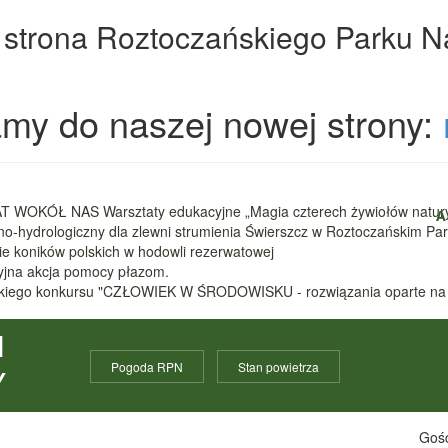
 strona Roztoczańskiego Parku 
my do naszej nowej strony:
 WOKÓŁ NAS Warsztaty edukacyjne „Magia czterech żywiołów natur
A
zno-hydrologiczny dla zlewni strumienia Świerszcz w Roztoczańskim 
nie koników polskich w hodowli rezerwatowej
cyjna akcja pomocy płazom.
ódzkiego konkursu "CZŁOWIEK W ŚRODOWISKU - rozwiązania oparte na
I
Pogoda RPN
Stan powietrza
Y
Gośc