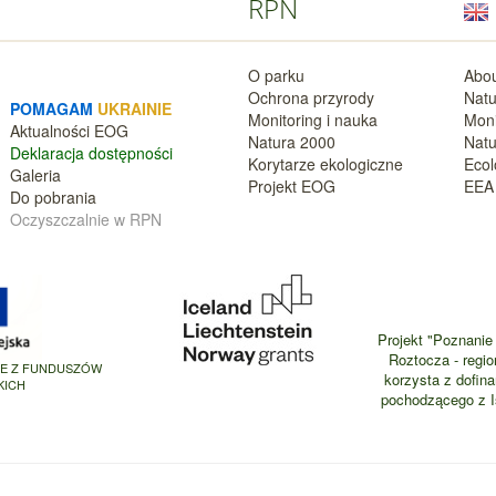
RPN
O parku
Abou
Ochrona przyrody
Natu
POMAGAM
UKRAINIE
Monitoring i nauka
Moni
Aktualnośc
i EOG
Natura 2000
Natu
Deklara
cja dostępności
Korytarze ekologiczne
Ecol
Galeria
Projekt EOG
EEA 
Do pobrania
Oczyszczalnie w RPN
Projekt "Poznanie 
Roztocza - regio
NE Z FUNDUSZÓW
korzysta z dofin
KICH
pochodzącego z Is