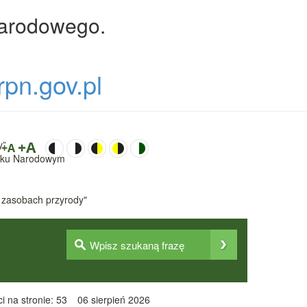
Narodowego.
rpn.gov.pl
y”
+A
+A
Parku Narodowym
 zasobach przyrody"
i na stronie: 53
06 sierpień 2026