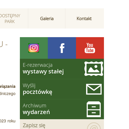
DOSTĘPNY
Galeria
Kontakt
PARK
U -
E-rezerwacja
wystawy stałej
Wyślij
iązania
pocztówkę
dniczego
Archiwum
wydarzeń
2023 roku
Zapisz się