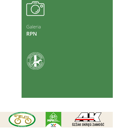
ęcej
Galeria
RPN
ęcej