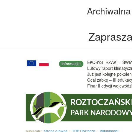
Archiwalna
Zaprasza
EKOBYSTRZAKI – ŚWIAT
Informacje:
Lutowy raport klimatyc
Już jest kolejne pokole
Ocal żabkę – III eduka
Finał II edycji wojew
ROZTOCZAŃSK
PARK NARODOW
Strona główna
TRB Roztocze
Aktualności
Jesteś tutaj: