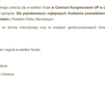
lnego zmierzą się w wielkim finale
w Centrum Kongresowym UP w L
 laptopów.
Dla pięćdziesięciu najlepszych finalistów przewidzian
ańskim
i Poleskim Parku Narodowym.
 na stronie internetowej oraz w mediach społecznościowych Uniw
Czytaj wi
r nagród w wielkim finale)
linie
w Chełmie