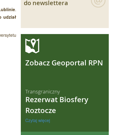
do newslettera
ublinie
.
o udział
ersytetu
ęcej
Zobacz Geoportal RPN
Transgraniczny
Rezerwat Biosfery
Roztocze
Czytaj więcej