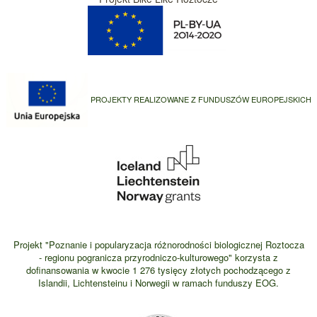
PROJEKTY REALIZOWANE Z FUNDUSZÓW EUROPEJSKICH
Projekt "Poznanie i popularyzacja różnorodności biologicznej Roztocza
- regionu pogranicza przyrodniczo-kulturowego" korzysta z
dofinansowania w kwocie 1 276 tysięcy złotych pochodzącego z
Islandii, Lichtensteinu i Norwegii w ramach funduszy EOG.