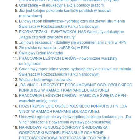
Ocal żabkę – III edukacyjna akcja pomocy płazom.
Już jest kolejne pokolenie koników polskich w hodowli
rezerwatowej
Lutowy raport klimatyczno-hydrologiczny dla zlewni strumienia
Świerszcz w Roztoczańskim Parku Narodowym
EKOBYSTRZAKI – ŚWIAT WOKÓŁ NAS Warsztaty edukacyjne
„Magia czterech żywiołów natury”
„Zimowa eskapada” - dzielimy się wspomnieniami z ferii w RPN
Zimowisko na wesoło - zaPARKuj w RPN
Światowy Dzień Mokradeł
PRACOWNIA LEŚNYCH DARÓW - noworoczne warsztaty
umiejętności
Grudniowy raport klimatyczno-hydrologiczny dla zlewni strumienia
Świerszcz w Roztoczańskim Parku Narodowym
Wieści z bobrowego rozlewiska
„DA VINCI” - UROCZYSTE PODSUMOWANIE OGÓLOPOLSKIEGO
KONKURSU W RAMACH KAMPANII EDUKACYJNEJ
PRACOWNIA LEŚNYCH DARÓW - MAGICZNE ŚWIĘTA Z RPN -
warsztaty umiejętności
ROZSTRZYGNIĘCIE OGÓLOPOLSKIEGO KONKURSU PN. „DA
VINCI” W RAMACH KAMPANII EDUKACYJNEJ.
Uroczyste ogłoszenie wyników ogólnopolskiego konkursu pn. „Da
Vinci” połączone z otwarciem wystawy pokonkursowej
NARODOWY FUNDUSZ OCHRONY ŚRODOWISKA I
GOSPODARKI WODNEJ FINANSUJE OCHRONĘ
PRZECIWPOŻAROWĄ ROZTOCZAŃSKIEGO PARKU