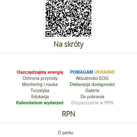
Na skróty
Oszczędzajmy energię
POMAGAM
UKRAINIE
Ochrona przyrody
Aktualnośc
i EOG
Monitoring i nauka
Deklara
cja dostępności
Turystyka
Galeria
Edukacja
Do pobrania
Kalendarium wy
darzeń
Oczyszczalnie w RPN
RPN
O parku