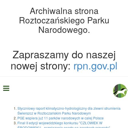
Archiwalna strona
Roztoczańskiego Parku
Narodowego.
Zapraszamy do naszej
nowej strony:
rpn.gov.pl
Styczniowy raport klimatyczno-hydrologiczny dla zlewni strumienia
Świerszcz w Roztoczańskim Parku Narodowym
PGE wspiera już 11 parków narodowych w całej Polsce
Finał II edycji wojewódzkiego konkursu "CZŁOWIEK W
ŚRODOWISKU - rozwiązania oparte na zasobach przyrody"