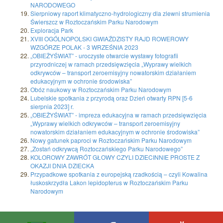
NARODOWEGO
Sierpniowy raport klimatyczno-hydrologiczny dla zlewni strumienia
Świerszcz w Roztoczańskim Parku Narodowym
Exploracja Park
XVIII OGÓLNOPOLSKI GWIAŹDZISTY RAJD ROWEROWY
WZGÓRZE POLAK - 3 WRZEŚNIA 2023
„OBIEŻYŚWIAT” - uroczyste otwarcie wystawy fotografii
przyrodniczej w ramach przedsięwzięcia „Wyprawy wielkich
odkrywców – transport zeroemisyjny nowatorskim działaniem
edukacyjnym w ochronie środowiska”
Obóz naukowy w Roztoczańskim Parku Narodowym
Lubelskie spotkania z przyrodą oraz Dzień otwarty RPN [5-6
sierpnia 2023] r.
„OBIEŻYŚWIAT” - impreza edukacyjna w ramach przedsięwzięcia
„Wyprawy wielkich odkrywców – transport zeroemisyjny
nowatorskim działaniem edukacyjnym w ochronie środowiska”
Nowy gatunek paproci w Roztoczańskim Parku Narodowym
„Zostań odkrywcą Roztoczańskiego Parku Narodowego”
KOLOROWY ZAWRÓT GŁOWY CZYLI DZIECINNIE PROSTE Z
OKAZJI DNIA DZIECKA
Przypadkowe spotkania z europejską rzadkością – czyli Kowalina
łuskoskrzydła Lakon lepidopterus w Roztoczańskim Parku
Narodowym