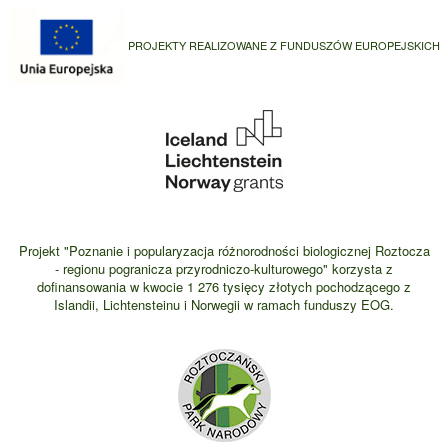
PROJEKTY REALIZOWANE Z FUNDUSZÓW EUROPEJSKICH
Projekt "Poznanie i popularyzacja różnorodności biologicznej Roztocza
- regionu pogranicza przyrodniczo-kulturowego" korzysta z
dofinansowania w kwocie 1 276 tysięcy złotych pochodzącego z
Islandii, Lichtensteinu i Norwegii w ramach funduszy EOG.