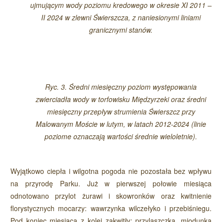
ujmującym wody poziomu kredowego w okresie XI 2011 –
II 2024 w zlewni Świerszcza, z naniesionymi liniami
granicznymi stanów.
Ryc. 3. Średni miesięczny poziom występowania
zwierciadła wody w torfowisku Międzyrzeki oraz średni
miesięczny przepływ strumienia Świerszcz przy
Malowanym Moście w lutym, w latach 2012-2024 (linie
poziome oznaczają wartości średnie wieloletnie).
Wyjątkowo ciepła i wilgotna pogoda nie pozostała bez wpływu
na przyrodę Parku. Już w pierwszej połowie miesiąca
odnotowano przylot żurawi i skowronków oraz kwitnienie
florystycznych mocarzy: wawrzynka wilczełyko i przebiśniegu.
Pod koniec miesiąca z kolei zakwitły: przylaszczka, miodunka