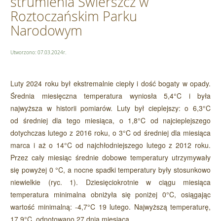
strumienia Świerszcz w
Roztoczańskim Parku
Narodowym
Utworzono: 07.03.2024r.
Luty 2024 roku był ekstremalnie ciepły i dość bogaty w opady.
Średnia miesięczna temperatura wyniosła 5,4°C i była
najwyższa w historii pomiarów. Luty był cieplejszy: o 6,3°C
od średniej dla tego miesiąca, o 1,8°C od najcieplejszego
dotychczas lutego z 2016 roku, o 3°C od średniej dla miesiąca
marca i aż o 14°C od najchłodniejszego lutego z 2012 roku.
Przez cały miesiąc średnie dobowe temperatury utrzymywały
się powyżej 0 °C, a nocne spadki temperatury były stosunkowo
niewielkie (ryc. 1). Dziesięciokrotnie w ciągu miesiąca
temperatura minimalna obniżyła się poniżej 0°C, osiągając
wartość minimalną: -4,7°C 19 lutego. Najwyższą temperaturę,
17,9°C, odnotowano 27 dnia miesiąca.