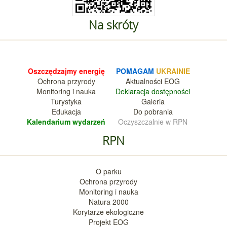
Na skróty
Oszczędzajmy energię
POMAGAM
UKRAINIE
Ochrona przyrody
Aktualnośc
i EOG
Monitoring i nauka
Deklara
cja dostępności
Turystyka
Galeria
Edukacja
Do pobrania
Kalendarium wy
darzeń
Oczyszczalnie w RPN
RPN
O parku
Ochrona przyrody
Monitoring i nauka
Natura 2000
Korytarze ekologiczne
Projekt EOG