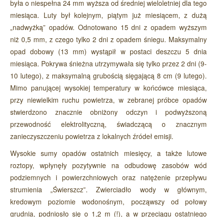
była o niespełna 24 mm wyższa od średniej wieloletniej dla tego
miesiąca. Luty był kolejnym, piątym już miesiącem, z dużą
„nadwyżką” opadów. Odnotowano 15 dni z opadem wyższym
niż 0,5 mm, z czego tylko 2 dni z opadem śniegu. Maksymalny
opad dobowy (13 mm) wystąpił w postaci deszczu 5 dnia
miesiąca. Pokrywa śnieżna utrzymywała się tylko przez 2 dni (9-
10 lutego), z maksymalną grubością sięgającą 8 cm (9 lutego).
Mimo panującej wysokiej temperatury w końcówce miesiąca,
przy niewielkim ruchu powietrza, w zebranej próbce opadów
stwierdzono znacznie obniżony odczyn i podwyższoną
przewodność elektrolityczną, świadczącą o znacznym
zanieczyszczeniu powietrza z lokalnych źródeł emisji.
Wysokie sumy opadów ostatnich miesięcy, a także lutowe
roztopy, wpłynęły pozytywnie na odbudowę zasobów wód
podziemnych i powierzchniowych oraz natężenie przepływu
strumienia „Świerszcz”. Zwierciadło wody w głównym,
kredowym poziomie wodonośnym, począwszy od połowy
grudnia, podniosło się o 1,2 m (!), a w przeciągu ostatniego