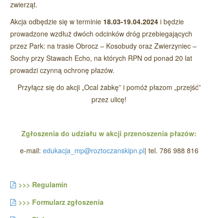
zwierząt.
Akcja odbędzie się w terminie
18.03-19.04.2024
i będzie
prowadzone wzdłuż dwóch odcinków dróg przebiegających
przez Park: na trasie Obrocz – Kosobudy oraz Zwierzyniec –
Sochy przy Stawach Echo, na których RPN od ponad 20 lat
prowadzi czynną ochronę płazów.
Przyłącz się do akcji „Ocal żabkę” i pomóż płazom „przejść”
przez ulicę!
Zgłoszenia do udziału w akcji przenoszenia płazów:
e-mail:
edukacja_mp@roztoczanskipn.pl
| tel. 786 988 816
>>> Regulamin
>>> Formularz zgłoszenia