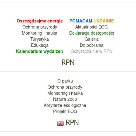
Oszczędzajmy energię
POMAGAM
UKRAINIE
Ochrona przyrody
Aktualnośc
i EOG
Monitoring i nauka
Deklara
cja dostępności
Turystyka
Galeria
Edukacja
Do pobrania
Kalendarium wy
darzeń
Oczyszczalnie w RPN
RPN
O parku
Ochrona przyrody
Monitoring i nauka
Natura 2000
Korytarze ekologiczne
Projekt EOG
RPN