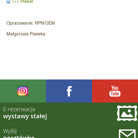
>>> Plakat
Opracowanie: RPN/OEM
Małgorzata Pasieka
E-rezerwacja
wystawy stałej
Wyślij
pocztówkę