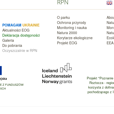
RPN
O parku
Abou
Ochrona przyrody
Natu
POMAGAM
UKRAINIE
Monitoring i nauka
Moni
Aktualnośc
i EOG
Natura 2000
Natu
Deklara
cja dostępności
Korytarze ekologiczne
Ecol
Galeria
Projekt EOG
EEA 
Do pobrania
Oczyszczalnie w RPN
Projekt "Poznanie 
Roztocza - regio
NE Z FUNDUSZÓW
korzysta z dofin
KICH
pochodzącego z Is