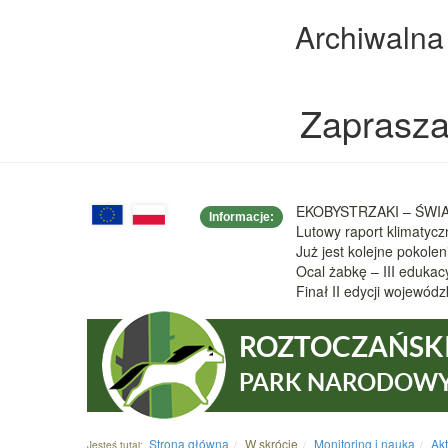
Archiwalna
Zaprasza
EKOBYSTRZAKI – ŚWIAT
Informacje:
Lutowy raport klimatyc
Już jest kolejne pokole
Ocal żabkę – III eduka
Finał II edycji wojew
ROZTOCZAŃSK
PARK NARODOW
Strona główna
W skrócie
Monitoring i nauka
Ak
Jesteś tutaj: