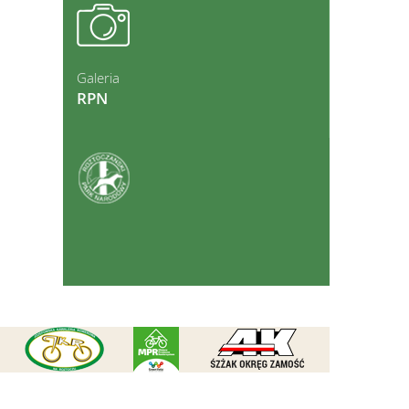
ęcej
Galeria
RPN
ęcej