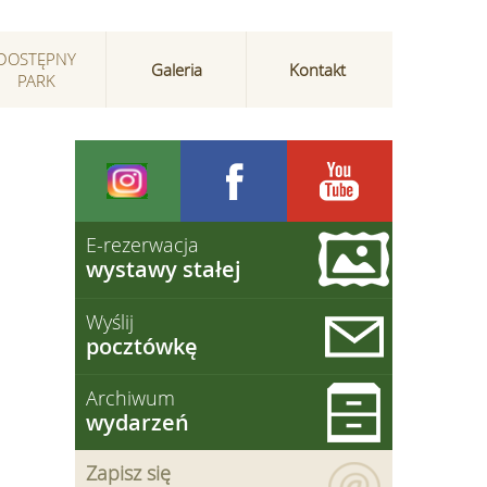
DOSTĘPNY
Galeria
Kontakt
PARK
E-rezerwacja
wystawy stałej
Wyślij
pocztówkę
Archiwum
wydarzeń
Zapisz się