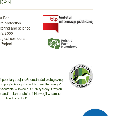
RPN
t Park
re protection
toring and science
ra 2000
ogical corridors
Project
i popularyzacja różnorodności biologicznej
nu pogranicza przyrodniczo-kulturowego"
ansowania w kwocie 1 276 tysięcy złotych
landii, Lichtensteinu i Norwegii w ramach
funduszy EOG.