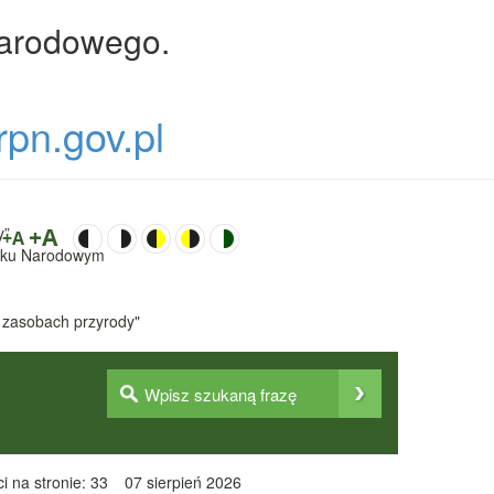
Narodowego.
rpn.gov.pl
y”
+A
+A
Parku Narodowym
 zasobach przyrody"
i na stronie: 33
07 sierpień 2026