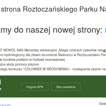
 strona Roztoczańskiego Parku 
my do naszej nowej strony:
 WOKÓŁ NAS Warsztaty edukacyjne „Magia czterech żywiołów natur
A
zno-hydrologiczny dla zlewni strumienia Świerszcz w Roztoczańskim 
nie koników polskich w hodowli rezerwatowej
cyjna akcja pomocy płazom.
ódzkiego konkursu "CZŁOWIEK W ŚRODOWISKU - rozwiązania oparte na
I
Pogoda RPN
Stan powietrza
Y
Gośc
tualności