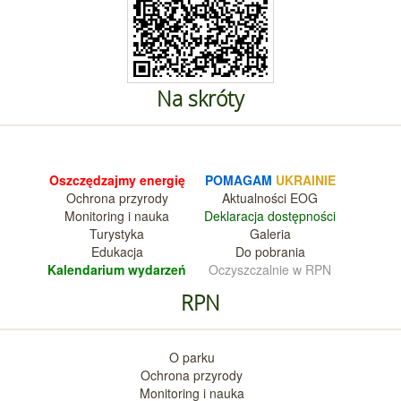
Na skróty
Oszczędzajmy energię
POMAGAM
UKRAINIE
Ochrona przyrody
Aktualnośc
i EOG
Monitoring i nauka
Deklara
cja dostępności
Turystyka
Galeria
Edukacja
Do pobrania
Kalendarium wy
darzeń
Oczyszczalnie w RPN
RPN
O parku
Ochrona przyrody
Monitoring i nauka