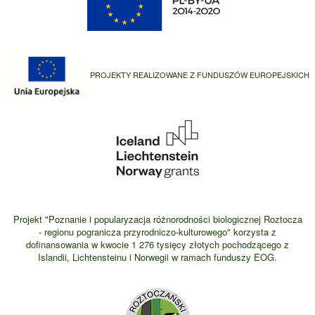
PROJEKTY REALIZOWANE Z FUNDUSZÓW EUROPEJSKICH
Projekt "Poznanie i popularyzacja różnorodności biologicznej Roztocza
- regionu pogranicza przyrodniczo-kulturowego" korzysta z
dofinansowania w kwocie 1 276 tysięcy złotych pochodzącego z
Islandii, Lichtensteinu i Norwegii w ramach funduszy EOG.