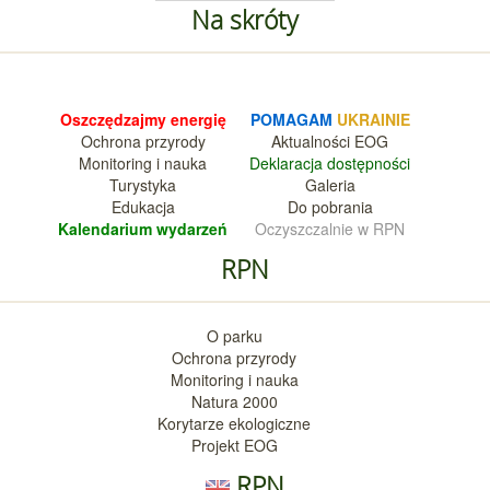
Na skróty
Oszczędzajmy energię
POMAGAM
UKRAINIE
Ochrona przyrody
Aktualnośc
i EOG
Monitoring i nauka
Deklara
cja dostępności
Turystyka
Galeria
Edukacja
Do pobrania
Kalendarium wy
darzeń
Oczyszczalnie w RPN
RPN
O parku
Ochrona przyrody
Monitoring i nauka
Natura 2000
Korytarze ekologiczne
Projekt EOG
RPN