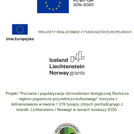
PROJEKTY REALIZOWANE Z FUNDUSZÓW EUROPEJSKICH
Projekt "Poznanie i popularyzacja różnorodności biologicznej Roztocza
- regionu pogranicza przyrodniczo-kulturowego" korzysta z
dofinansowania w kwocie 1 276 tysięcy złotych pochodzącego z
Islandii, Lichtensteinu i Norwegii w ramach funduszy EOG.