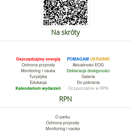
Na skróty
Oszczędzajmy energię
POMAGAM
UKRAINIE
Ochrona przyrody
Aktualnośc
i EOG
Monitoring i nauka
Deklara
cja dostępności
Turystyka
Galeria
Edukacja
Do pobrania
Kalendarium wy
darzeń
Oczyszczalnie w RPN
RPN
O parku
Ochrona przyrody
Monitoring i nauka