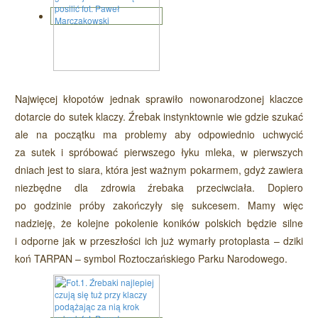
Najwięcej kłopotów jednak sprawiło nowonarodzonej klaczce
dotarcie do sutek klaczy. Źrebak instynktownie wie gdzie szukać
ale na początku ma problemy aby odpowiednio uchwycić
za sutek i spróbować pierwszego łyku mleka, w pierwszych
dniach jest to siara, która jest ważnym pokarmem, gdyż zawiera
niezbędne dla zdrowia źrebaka przeciwciała. Dopiero
po godzinie próby zakończyły się sukcesem. Mamy więc
nadzieję, że kolejne pokolenie koników polskich będzie silne
i odporne jak w przeszłości ich już wymarły protoplasta – dziki
koń TARPAN – symbol Roztoczańskiego Parku Narodowego.