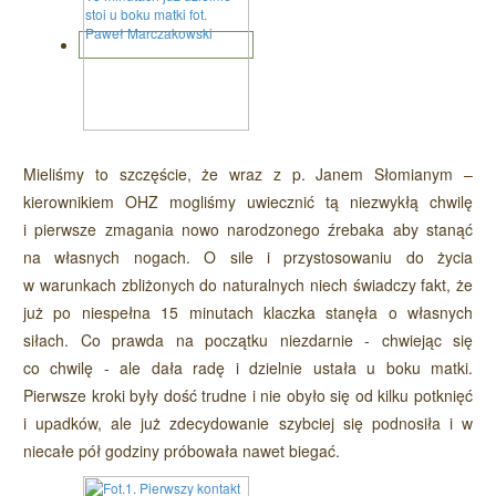
Mieliśmy to szczęście, że wraz z p. Janem Słomianym –
kierownikiem OHZ mogliśmy uwiecznić tą niezwykłą chwilę
i pierwsze zmagania nowo narodzonego źrebaka aby stanąć
na własnych nogach. O sile i przystosowaniu do życia
w warunkach zbliżonych do naturalnych niech świadczy fakt, że
już po niespełna 15 minutach klaczka stanęła o własnych
siłach. Co prawda na początku niezdarnie - chwiejąc się
co chwilę - ale dała radę i dzielnie ustała u boku matki.
Pierwsze kroki były dość trudne i nie obyło się od kilku potknięć
i upadków, ale już zdecydowanie szybciej się podnosiła i w
niecałe pół godziny próbowała nawet biegać.