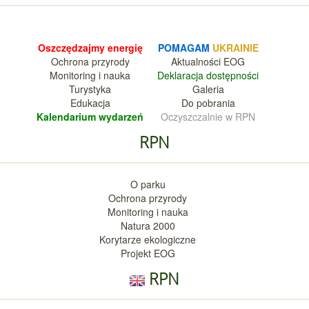
Oszczędzajmy energię
POMAGAM
UKRAINIE
Ochrona przyrody
Aktualnośc
i EOG
Monitoring i nauka
Deklara
cja dostępności
Turystyka
Galeria
Edukacja
Do pobrania
Kalendarium wy
darzeń
Oczyszczalnie w RPN
RPN
O parku
Ochrona przyrody
Monitoring i nauka
Natura 2000
Korytarze ekologiczne
Projekt EOG
RPN