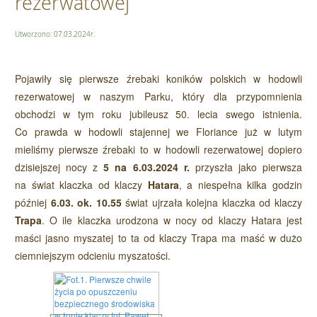
rezerwatowej
Utworzono: 07.03.2024r.
Pojawiły się pierwsze źrebaki koników polskich w hodowli
rezerwatowej w naszym Parku, który dla przypomnienia
obchodzi w tym roku jubileusz 50. lecia swego istnienia.
Co prawda w hodowli stajennej we Floriance już w lutym
mieliśmy pierwsze źrebaki to w hodowli rezerwatowej dopiero
dzisiejszej nocy z
5 na 6.03.2024 r.
przyszła jako pierwsza
na świat klaczka od klaczy
Hatara
, a niespełna kilka godzin
później
6.03. ok. 10.55
świat ujrzała kolejna klaczka od klaczy
Trapa
. O ile klaczka urodzona w nocy od klaczy Hatara jest
maści jasno myszatej to ta od klaczy Trapa ma maść w dużo
ciemniejszym odcieniu myszatości.