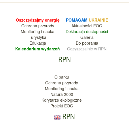
Oszczędzajmy energię
POMAGAM
UKRAINIE
Ochrona przyrody
Aktualnośc
i EOG
Monitoring i nauka
Deklara
cja dostępności
Turystyka
Galeria
Edukacja
Do pobrania
Kalendarium wy
darzeń
Oczyszczalnie w RPN
RPN
O parku
Ochrona przyrody
Monitoring i nauka
Natura 2000
Korytarze ekologiczne
Projekt EOG
RPN