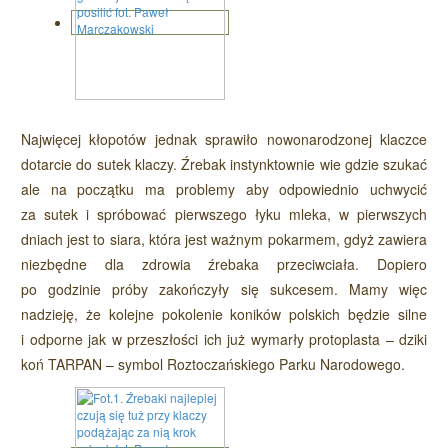
Najwięcej kłopotów jednak sprawiło nowonarodzonej klaczce
dotarcie do sutek klaczy. Źrebak instynktownie wie gdzie szukać
ale na początku ma problemy aby odpowiednio uchwycić
za sutek i spróbować pierwszego łyku mleka, w pierwszych
dniach jest to siara, która jest ważnym pokarmem, gdyż zawiera
niezbędne dla zdrowia źrebaka przeciwciała. Dopiero
po godzinie próby zakończyły się sukcesem. Mamy więc
nadzieję, że kolejne pokolenie koników polskich będzie silne
i odporne jak w przeszłości ich już wymarły protoplasta – dziki
koń TARPAN – symbol Roztoczańskiego Parku Narodowego.