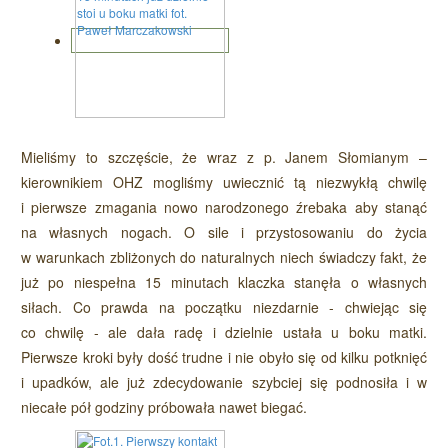
Mieliśmy to szczęście, że wraz z p. Janem Słomianym –
kierownikiem OHZ mogliśmy uwiecznić tą niezwykłą chwilę
i pierwsze zmagania nowo narodzonego źrebaka aby stanąć
na własnych nogach. O sile i przystosowaniu do życia
w warunkach zbliżonych do naturalnych niech świadczy fakt, że
już po niespełna 15 minutach klaczka stanęła o własnych
siłach. Co prawda na początku niezdarnie - chwiejąc się
co chwilę - ale dała radę i dzielnie ustała u boku matki.
Pierwsze kroki były dość trudne i nie obyło się od kilku potknięć
i upadków, ale już zdecydowanie szybciej się podnosiła i w
niecałe pół godziny próbowała nawet biegać.