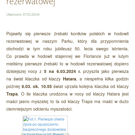
rezerwatowej
Utworzono: 07.03.2024r.
Pojawiły się pierwsze źrebaki koników polskich w hodowli
rezerwatowej w naszym Parku, który dla przypomnienia
obchodzi w tym roku jubileusz 50. lecia swego istnienia.
Co prawda w hodowli stajennej we Floriance już w lutym
mieliśmy pierwsze źrebaki to w hodowli rezerwatowej dopiero
dzisiejszej nocy z
5 na 6.03.2024 r.
przyszła jako pierwsza
na świat klaczka od klaczy
Hatara
, a niespełna kilka godzin
później
6.03. ok. 10.55
świat ujrzała kolejna klaczka od klaczy
Trapa
. O ile klaczka urodzona w nocy od klaczy Hatara jest
maści jasno myszatej to ta od klaczy Trapa ma maść w dużo
ciemniejszym odcieniu myszatości.