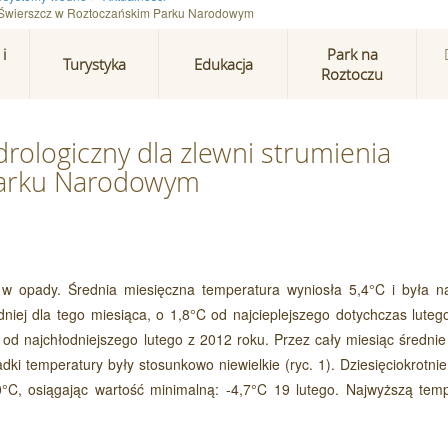
ia Świerszcz w Roztoczańskim Parku Narodowym
i
Park na
Turystyka
Edukacja
Roztoczu
rologiczny dla zlewni strumienia
Parku Narodowym
y w opady. Średnia miesięczna temperatura wyniosła 5,4°C i była n
edniej dla tego miesiąca, o 1,8°C od najcieplejszego dotychczas lute
C od najchłodniejszego lutego z 2012 roku. Przez cały miesiąc średn
ki temperatury były stosunkowo niewielkie (ryc. 1). Dziesięciokrotni
0°C, osiągając wartość minimalną: -4,7°C 19 lutego. Najwyższą temp