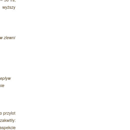
ł wyższy
w zlewni
zepływ
nie
o przylot
zakwitły:
aspekcie