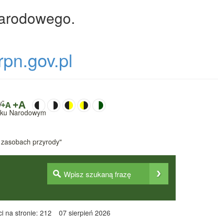
Narodowego.
rpn.gov.pl
y”
+A
+A
Parku Narodowym
 zasobach przyrody"
i na stronie: 212
07 sierpień 2026