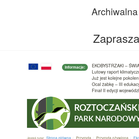
Archiwalna
Zaprasza
EKOBYSTRZAKI – ŚWIAT
Informacje:
Lutowy raport klimatyc
Już jest kolejne pokole
Ocal żabkę – III eduka
Finał II edycji wojew
ROZTOCZAŃSK
PARK NARODOW
Strona główna
Przyroda
Przyroda ożywiona
Ek
Jesteś tutaj: