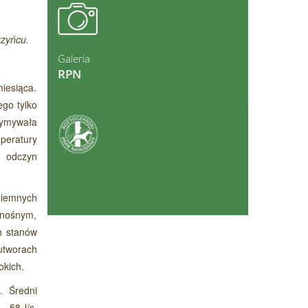
ęcej
rzyńcu.
Galeria
RPN
iesiąca.
go tylko
zymywała
ęcej
peratury
y odczyn
ziemnych
onośnym,
h stanów
utworach
okich.
. Średni
– 58 l/s,