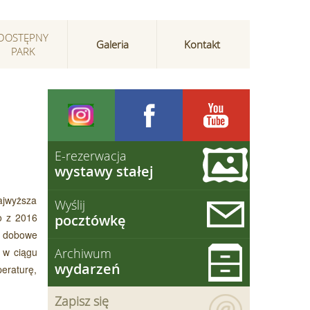
DOSTĘPNY
Galeria
Kontakt
PARK
E-rezerwacja
wystawy stałej
ajwyższa
Wyślij
go z 2016
pocztówkę
ie dobowe
e w ciągu
Archiwum
wydarzeń
eraturę,
Zapisz się