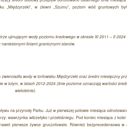
sku „Międzyrzeki”, w zlewni „Szumu”, poziom wód gruntowych by
trze ujmującym wody poziomu kredowego w okresie XI 2011 – II 2024 
 naniesionymi liniami granicznymi stanów.
 zwierciadła wody w torfowisku Międzyrzeki oraz średni miesięczny pr
 w lutym, w latach 2012-2024 (linie poziome oznaczają wartości śred
wieloletnie).
pływu na przyrodę Parku. Już w pierwszej połowie miesiąca odnotowan
zy: wawrzynka wilczełyko i przebiśniegu. Pod koniec miesiąca z kolei 
a nawet pierwsze żywce gruczołowate. Również bezprecedensowa w 