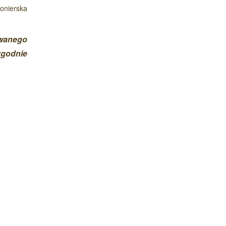
ionierska
owanego
zgodnie