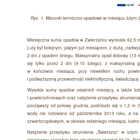
Ryc. 1. Warunki termiczno-opadowe w miesiącu lutym 2
Miesięczna suma opadów w Zwierzyńcu wyniosła 62,5 mm 
Luty był kolejnym, piątym już miesiącem, z dużą „nadw
2 dni z opadem śniegu. Maksymalny opad dobowy (13 mm
się tylko przez 2 dni (9-10 lutego), z maksymalną g
w końcówce miesiąca, przy niewielkim ruchu powie
i podwyższoną przewodność elektrolityczną, świadczącą 
Wysokie sumy opadów ostatnich miesięcy, a także l
i powierzchniowych oraz natężenie przepływu strumien
począwszy od połowy grudnia, podniosło się o 1,2 m (!
wody nie notowano od października 2013 roku, a na 
czwartorzędowych, w okresie ostatniego miesiąca, lustro
Natężenie przepływu strumienia „Świerszcz” w lutym
miesięczny przepływ tego strumienia wyniósł 94 l/s. Na