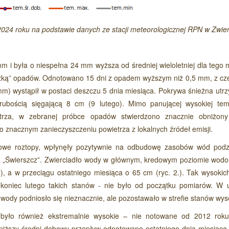
Czytaj wi
024 roku na podstawie danych ze stacji meteorologicznej RPN w Zwie
i była o niespełna 24 mm wyższa od średniej wieloletniej dla tego m
yżką” opadów. Odnotowano 15 dni z opadem wyższym niż 0,5 mm, z cze
) wystąpił w postaci deszczu 5 dnia miesiąca. Pokrywa śnieżna utr
Czytaj wi
rubością sięgającą 8 cm (9 lutego). Mimo panującej wysokiej tem
trza, w zebranej próbce opadów stwierdzono znacznie obniżon
o znacznym zanieczyszczeniu powietrza z lokalnych źródeł emisji.
utowe roztopy, wpłynęły pozytywnie na odbudowę zasobów wód pod
ia „Świerszcz”. Zwierciadło wody w głównym, kredowym poziomie wod
), a w przeciągu ostatniego miesiąca o 65 cm (ryc. 2.). Tak wysokic
koniec lutego takich stanów - nie było od początku pomiarów. W 
 wody podniosło się nieznacznie, ale pozostawało w strefie stanów wys
 było również ekstremalnie wysokie – nie notowane od 2012 roku
jniższy średni dobowy przepływ odnotowano ostatniego dnia miesiąca 