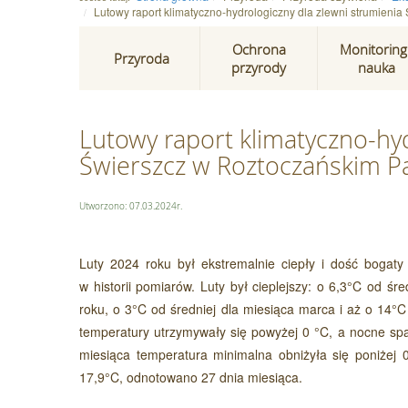
Lutowy raport klimatyczno-hydrologiczny dla zlewni strumien
Ochrona
Monitoring 
Przyroda
przyrody
nauka
Lutowy raport klimatyczno-hyd
Świerszcz w Roztoczańskim 
Utworzono: 07.03.2024r.
Luty 2024 roku był ekstremalnie ciepły i dość bogat
w historii pomiarów. Luty był cieplejszy: o 6,3°C od śr
roku, o 3°C od średniej dla miesiąca marca i aż o 14°
temperatury utrzymywały się powyżej 0 °C, a nocne spad
miesiąca temperatura minimalna obniżyła się poniżej 
17,9°C, odnotowano 27 dnia miesiąca.