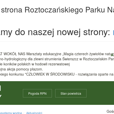
 strona Roztoczańskiego Parku 
my do naszej nowej strony:
 WOKÓŁ NAS Warsztaty edukacyjne „Magia czterech żywiołów natur
A
zno-hydrologiczny dla zlewni strumienia Świerszcz w Roztoczańskim 
nie koników polskich w hodowli rezerwatowej
cyjna akcja pomocy płazom.
ódzkiego konkursu "CZŁOWIEK W ŚRODOWISKU - rozwiązania oparte na
I
Pogoda RPN
Stan powietrza
Y
Gośc
osystemy wodne
Aktualności