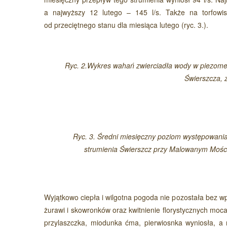
a najwyższy 12 lutego – 145 l/s. Także na torfowi
od przeciętnego stanu dla miesiąca lutego (ryc. 3.).
Ryc. 2.Wykres wahań zwierciadła wody w piezome
Świerszcza, z
Ryc. 3. Średni miesięczny poziom występowania
strumienia Świerszcz przy Malowanym Moście
Wyjątkowo ciepła i wilgotna pogoda nie pozostała bez w
żurawi i skowronków oraz kwitnienie florystycznych mocar
przylaszczka, miodunka ćma, pierwiosnka wyniosła, 