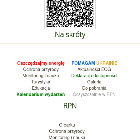
Na skróty
Oszczędzajmy energię
POMAGAM
UKRAINIE
Ochrona przyrody
Aktualnośc
i EOG
Monitoring i nauka
Deklara
cja dostępności
Turystyka
Galeria
Edukacja
Do pobrania
Kalendarium wy
darzeń
Oczyszczalnie w RPN
RPN
O parku
Ochrona przyrody
Monitoring i nauka