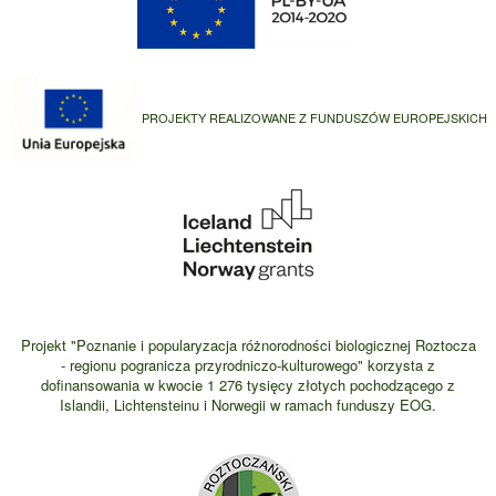
PROJEKTY REALIZOWANE Z FUNDUSZÓW EUROPEJSKICH
Projekt "Poznanie i popularyzacja różnorodności biologicznej Roztocza
- regionu pogranicza przyrodniczo-kulturowego" korzysta z
dofinansowania w kwocie 1 276 tysięcy złotych pochodzącego z
Islandii, Lichtensteinu i Norwegii w ramach funduszy EOG.