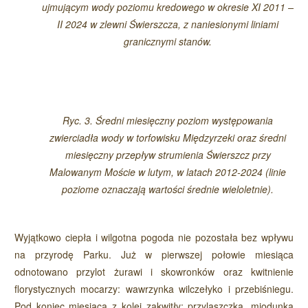
ujmującym wody poziomu kredowego w okresie XI 2011 –
II 2024 w zlewni Świerszcza, z naniesionymi liniami
granicznymi stanów.
Ryc. 3. Średni miesięczny poziom występowania
zwierciadła wody w torfowisku Międzyrzeki oraz średni
miesięczny przepływ strumienia Świerszcz przy
Malowanym Moście w lutym, w latach 2012-2024 (linie
poziome oznaczają wartości średnie wieloletnie).
Wyjątkowo ciepła i wilgotna pogoda nie pozostała bez wpływu
na przyrodę Parku. Już w pierwszej połowie miesiąca
odnotowano przylot żurawi i skowronków oraz kwitnienie
florystycznych mocarzy: wawrzynka wilczełyko i przebiśniegu.
Pod koniec miesiąca z kolei zakwitły: przylaszczka, miodunka