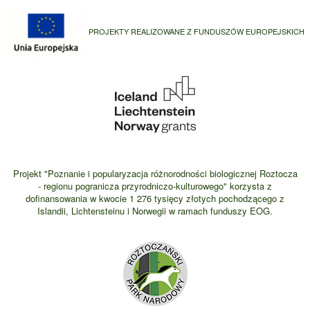
PROJEKTY REALIZOWANE Z FUNDUSZÓW EUROPEJSKICH
Projekt "Poznanie i popularyzacja różnorodności biologicznej Roztocza
- regionu pogranicza przyrodniczo-kulturowego" korzysta z
dofinansowania w kwocie 1 276 tysięcy złotych pochodzącego z
Islandii, Lichtensteinu i Norwegii w ramach funduszy EOG.