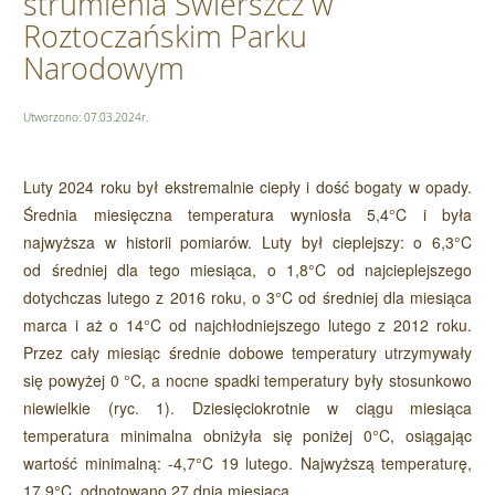
strumienia Świerszcz w
Roztoczańskim Parku
Narodowym
Utworzono: 07.03.2024r.
Luty 2024 roku był ekstremalnie ciepły i dość bogaty w opady.
Średnia miesięczna temperatura wyniosła 5,4°C i była
najwyższa w historii pomiarów. Luty był cieplejszy: o 6,3°C
od średniej dla tego miesiąca, o 1,8°C od najcieplejszego
dotychczas lutego z 2016 roku, o 3°C od średniej dla miesiąca
marca i aż o 14°C od najchłodniejszego lutego z 2012 roku.
Przez cały miesiąc średnie dobowe temperatury utrzymywały
się powyżej 0 °C, a nocne spadki temperatury były stosunkowo
niewielkie (ryc. 1). Dziesięciokrotnie w ciągu miesiąca
temperatura minimalna obniżyła się poniżej 0°C, osiągając
wartość minimalną: -4,7°C 19 lutego. Najwyższą temperaturę,
17,9°C, odnotowano 27 dnia miesiąca.