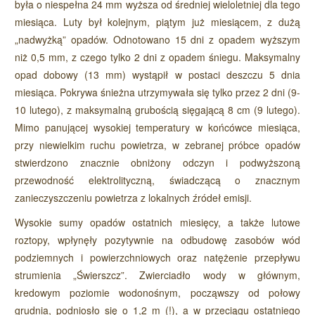
była o niespełna 24 mm wyższa od średniej wieloletniej dla tego
miesiąca. Luty był kolejnym, piątym już miesiącem, z dużą
„nadwyżką” opadów. Odnotowano 15 dni z opadem wyższym
niż 0,5 mm, z czego tylko 2 dni z opadem śniegu. Maksymalny
opad dobowy (13 mm) wystąpił w postaci deszczu 5 dnia
miesiąca. Pokrywa śnieżna utrzymywała się tylko przez 2 dni (9-
10 lutego), z maksymalną grubością sięgającą 8 cm (9 lutego).
Mimo panującej wysokiej temperatury w końcówce miesiąca,
przy niewielkim ruchu powietrza, w zebranej próbce opadów
stwierdzono znacznie obniżony odczyn i podwyższoną
przewodność elektrolityczną, świadczącą o znacznym
zanieczyszczeniu powietrza z lokalnych źródeł emisji.
Wysokie sumy opadów ostatnich miesięcy, a także lutowe
roztopy, wpłynęły pozytywnie na odbudowę zasobów wód
podziemnych i powierzchniowych oraz natężenie przepływu
strumienia „Świerszcz”. Zwierciadło wody w głównym,
kredowym poziomie wodonośnym, począwszy od połowy
grudnia, podniosło się o 1,2 m (!), a w przeciągu ostatniego