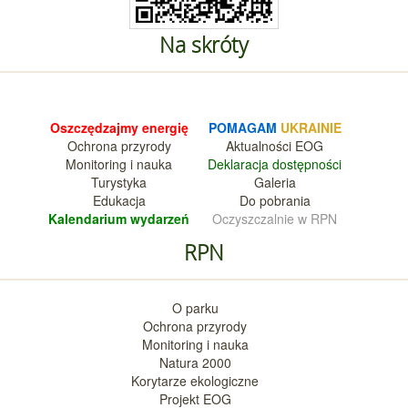
Na skróty
Oszczędzajmy energię
POMAGAM
UKRAINIE
Ochrona przyrody
Aktualnośc
i EOG
Monitoring i nauka
Deklara
cja dostępności
Turystyka
Galeria
Edukacja
Do pobrania
Kalendarium wy
darzeń
Oczyszczalnie w RPN
RPN
O parku
Ochrona przyrody
Monitoring i nauka
Natura 2000
Korytarze ekologiczne
Projekt EOG